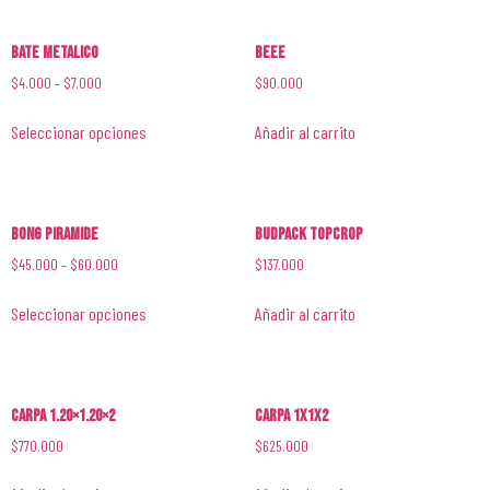
Bate Metalico
Beee
$
4.000
–
$
7.000
$
90.000
Seleccionar opciones
Añadir al carrito
Bong Piramide
Budpack Topcrop
$
45.000
–
$
60.000
$
137.000
Seleccionar opciones
Añadir al carrito
Carpa 1.20×1.20×2
Carpa 1x1x2
$
770.000
$
625.000