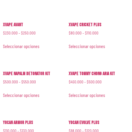
XVape Avant
XVape Cricket Plus
$
230.000
–
$
250.000
$
80.000
–
$
110.000
Seleccionar opciones
Seleccionar opciones
XVape Napalm Detonator Kit
XVape Tommy Chong Aria Kit
$
500.000
–
$
550.000
$
450.000
–
$
500.000
Seleccionar opciones
Seleccionar opciones
YoCan Armor Plus
YoCan Evolve Plus
$
110.000
–
$
130.000
$
98.000
–
$
120.000