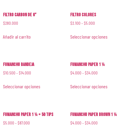
Filtro Carbon de 6”
Filtro Colores
$
280.000
$
2.100
–
$
5.000
Añadir al carrito
Seleccionar opciones
Fumanchu Bandeja
Fumanchu Paper 1 1⁄4
$
10.500
–
$
14.000
$
4.000
–
$
34.000
Seleccionar opciones
Seleccionar opciones
Fumanchu Paper 1 1⁄4 + 50 Tips
Fumanchu Paper Brown 1 1⁄4
$
5.000
–
$
87.000
$
4.000
–
$
34.000