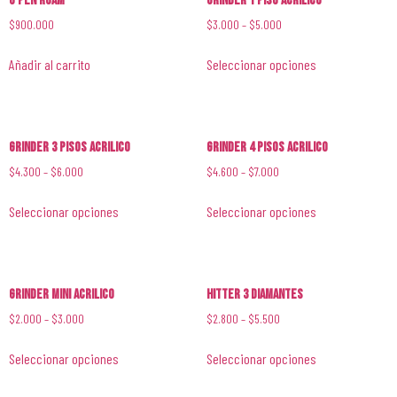
G Pen Roam
Grinder 1 Piso Acrilico
$
900.000
$
3.000
–
$
5.000
Añadir al carrito
Seleccionar opciones
Grinder 3 Pisos Acrilico
Grinder 4 Pisos Acrilico
$
4.300
–
$
6.000
$
4.600
–
$
7.000
Seleccionar opciones
Seleccionar opciones
Grinder Mini Acrilico
Hitter 3 Diamantes
$
2.000
–
$
3.000
$
2.800
–
$
5.500
Seleccionar opciones
Seleccionar opciones