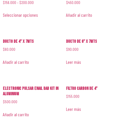
$
156.000
–
$
200.000
$
450.000
Seleccionar opciones
Añadir al carrito
Ducto de 4” x 7mts
Ducto de 6” x 7mts
$
60.000
$
90.000
Añadir al carrito
Leer más
Electronic Pulsar Enail Dab Kit in
Filtro Carbon de 4”
Aluminium
$
155.000
$
500.000
Leer más
Añadir al carrito