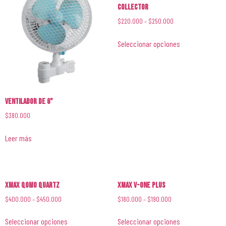
Collector
$
220.000
–
$
250.000
Seleccionar opciones
Ventilador de 6”
$
380.000
Leer más
XMAX QOMO Quartz
XMAX V-ONE PLUS
$
400.000
–
$
450.000
$
180.000
–
$
190.000
Seleccionar opciones
Seleccionar opciones