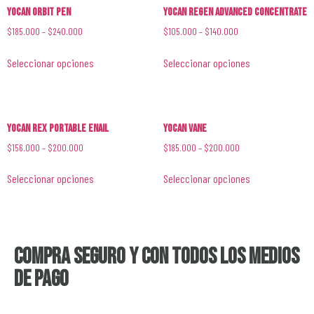
YoCan Orbit Pen
YoCan Regen Advanced Concentrate
$
185.000
–
$
240.000
$
105.000
–
$
140.000
Seleccionar opciones
Seleccionar opciones
YoCan Rex Portable Enail
YoCan Vane
$
156.000
–
$
200.000
$
185.000
–
$
200.000
Seleccionar opciones
Seleccionar opciones
Compra seguro y con todos los medios
de pago