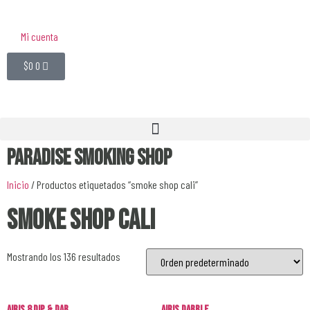
Mi cuenta
$
0
0
Paradise Smoking Shop
Inicio
/ Productos etiquetados “smoke shop cali”
smoke shop cali
Mostrando los 136 resultados
Airis 8 Dip & Dab
Airis Dabble