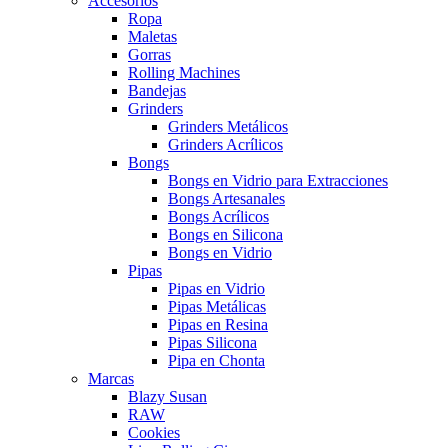
Accesorios
Ropa
Maletas
Gorras
Rolling Machines
Bandejas
Grinders
Grinders Metálicos
Grinders Acrílicos
Bongs
Bongs en Vidrio para Extracciones
Bongs Artesanales
Bongs Acrílicos
Bongs en Silicona
Bongs en Vidrio
Pipas
Pipas en Vidrio
Pipas Metálicas
Pipas en Resina
Pipas Silicona
Pipa en Chonta
Marcas
Blazy Susan
RAW
Cookies