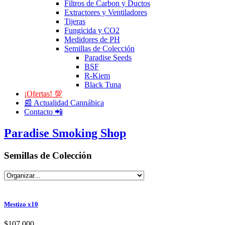
Filtros de Carbon y Ductos
Extractores y Ventiladores
Tijeras
Fungicida y CO2
Medidores de PH
Semillas de Colección
Paradise Seeds
BSF
R-Kiem
Black Tuna
¡Ofertas! 💯
📰 Actualidad Cannábica
Contacto 📲
Paradise Smoking Shop
Semillas de Colección
Mestizo x10
$
107.000