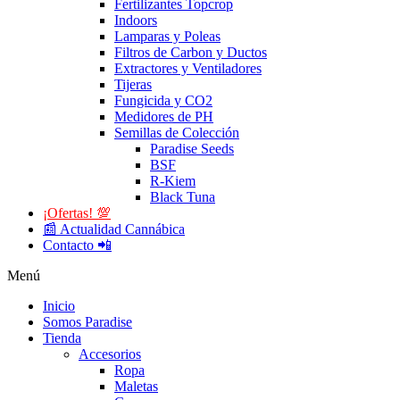
Fertilizantes Topcrop
Indoors
Lamparas y Poleas
Filtros de Carbon y Ductos
Extractores y Ventiladores
Tijeras
Fungicida y CO2
Medidores de PH
Semillas de Colección
Paradise Seeds
BSF
R-Kiem
Black Tuna
¡Ofertas! 💯
📰 Actualidad Cannábica
Contacto 📲
Menú
Inicio
Somos Paradise
Tienda
Accesorios
Ropa
Maletas