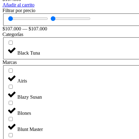
Añadir al carrito
Filtrar por precio
$
107.000
—
$
107.000
Categorías
Black Tuna
Marcas
Airis
Blazy Susan
Blones
Blunt Master