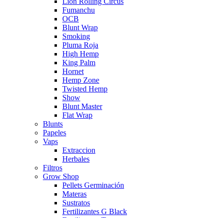
Lion Rolling Circus
Fumanchu
OCB
Blunt Wrap
Smoking
Pluma Roja
High Hemp
King Palm
Hornet
Hemp Zone
Twisted Hemp
Show
Blunt Master
Flat Wrap
Blunts
Papeles
Vaps
Extraccion
Herbales
Filtros
Grow Shop
Pellets Germinación
Materas
Sustratos
Fertilizantes G Black