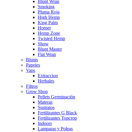
Blunt Wrap
Smoking
Pluma Roja
High Hemp
King Palm
Hornet
Hemp Zone
Twisted Hemp
Show
Blunt Master
Flat Wrap
Blunts
Papeles
Vaps
Extraccion
Herbales
Filtros
Grow Shop
Pellets Germinación
Materas
Sustratos
Fertilizantes G Black
Fertilizantes Topcrop
Indoors
Lamparas y Poleas