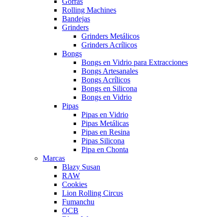
Gorras
Rolling Machines
Bandejas
Grinders
Grinders Metálicos
Grinders Acrílicos
Bongs
Bongs en Vidrio para Extracciones
Bongs Artesanales
Bongs Acrílicos
Bongs en Silicona
Bongs en Vidrio
Pipas
Pipas en Vidrio
Pipas Metálicas
Pipas en Resina
Pipas Silicona
Pipa en Chonta
Marcas
Blazy Susan
RAW
Cookies
Lion Rolling Circus
Fumanchu
OCB