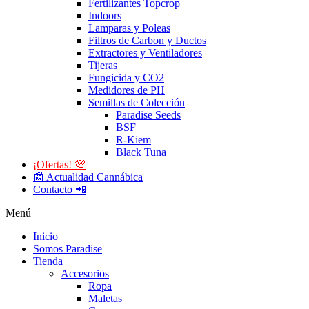
Fertilizantes Topcrop
Indoors
Lamparas y Poleas
Filtros de Carbon y Ductos
Extractores y Ventiladores
Tijeras
Fungicida y CO2
Medidores de PH
Semillas de Colección
Paradise Seeds
BSF
R-Kiem
Black Tuna
¡Ofertas! 💯
📰 Actualidad Cannábica
Contacto 📲
Menú
Inicio
Somos Paradise
Tienda
Accesorios
Ropa
Maletas