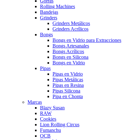
Gorras
Rolling Machines
Bandejas
Grinders
Grinders Metálicos
Grinders Acrílicos
Bongs
Bongs en Vidrio para Extracciones
Bongs Artesanales
Bongs Acrílicos
Bongs en Silicona
Bongs en Vidrio
Pipas
Pipas en Vidrio
Pipas Metálicas
Pipas en Resina
Pipas Silicona
Pipa en Chonta
Marcas
Blazy Susan
RAW
Cookies
Lion Rolling Circus
Fumanchu
OCB