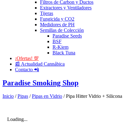
Filtros de Carbon y Ductos
Extractores y Ventiladores
Tijeras
Fungicida y CO2
Medidores de PH
Semillas de Colección
Paradise Seeds
BSF
R-Kiem
Black Tuna
¡Ofertas! 💯
📰 Actualidad Cannábica
Contacto 📲
Paradise Smoking Shop
Inicio
/
Pipas
/
Pipas en Vidrio
/ Pipa Hitter Vidrio + Silicona
Loading...