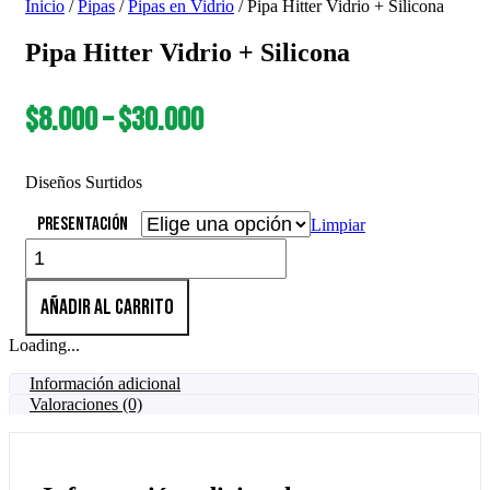
Inicio
/
Pipas
/
Pipas en Vidrio
/ Pipa Hitter Vidrio + Silicona
Pipa Hitter Vidrio + Silicona
$
8.000
–
$
30.000
Diseños Surtidos
Presentación
Limpiar
Pipa
Hitter
Vidrio
Añadir al carrito
+
Silicona
Loading...
cantidad
Información adicional
Valoraciones (0)