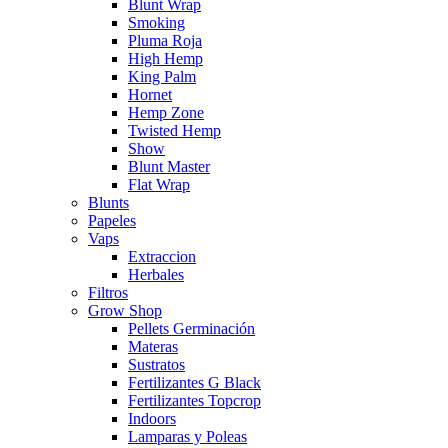
Blunt Wrap
Smoking
Pluma Roja
High Hemp
King Palm
Hornet
Hemp Zone
Twisted Hemp
Show
Blunt Master
Flat Wrap
Blunts
Papeles
Vaps
Extraccion
Herbales
Filtros
Grow Shop
Pellets Germinación
Materas
Sustratos
Fertilizantes G Black
Fertilizantes Topcrop
Indoors
Lamparas y Poleas