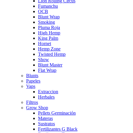
Lion Rolling Circus
Fumanchu
OCB
Blunt Wrap
Smoking
Pluma Roja
High Hemp
King Palm
Hornet
Hemp Zone
Twisted Hemp
Show
Blunt Master
Flat Wrap
Blunts
Papeles
Vaps
Extraccion
Herbales
Filtros
Grow Shop
Pellets Germinación
Materas
Sustratos
Fertilizantes G Black