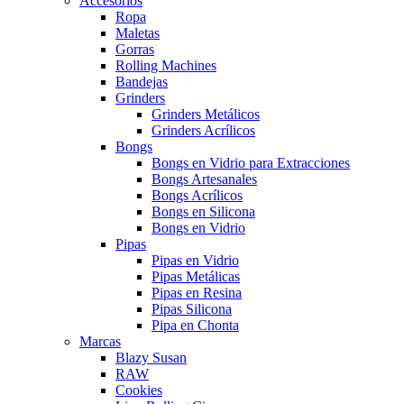
Accesorios
Ropa
Maletas
Gorras
Rolling Machines
Bandejas
Grinders
Grinders Metálicos
Grinders Acrílicos
Bongs
Bongs en Vidrio para Extracciones
Bongs Artesanales
Bongs Acrílicos
Bongs en Silicona
Bongs en Vidrio
Pipas
Pipas en Vidrio
Pipas Metálicas
Pipas en Resina
Pipas Silicona
Pipa en Chonta
Marcas
Blazy Susan
RAW
Cookies