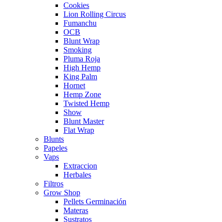
Cookies
Lion Rolling Circus
Fumanchu
OCB
Blunt Wrap
Smoking
Pluma Roja
High Hemp
King Palm
Hornet
Hemp Zone
Twisted Hemp
Show
Blunt Master
Flat Wrap
Blunts
Papeles
Vaps
Extraccion
Herbales
Filtros
Grow Shop
Pellets Germinación
Materas
Sustratos