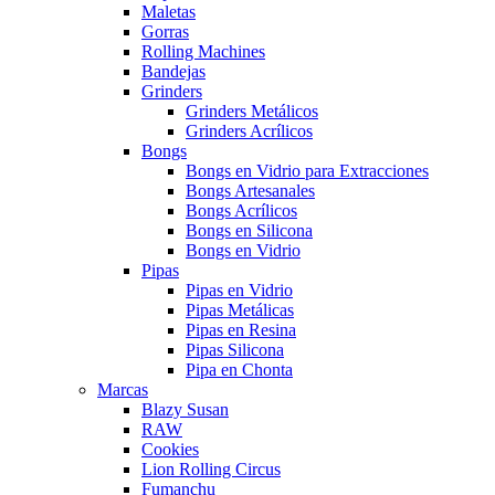
Maletas
Gorras
Rolling Machines
Bandejas
Grinders
Grinders Metálicos
Grinders Acrílicos
Bongs
Bongs en Vidrio para Extracciones
Bongs Artesanales
Bongs Acrílicos
Bongs en Silicona
Bongs en Vidrio
Pipas
Pipas en Vidrio
Pipas Metálicas
Pipas en Resina
Pipas Silicona
Pipa en Chonta
Marcas
Blazy Susan
RAW
Cookies
Lion Rolling Circus
Fumanchu