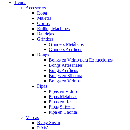
Tienda
Accesorios
Ropa
Maletas
Gorras
Rolling Machines
Bandejas
Grinders
Grinders Metálicos
Grinders Acrílicos
Bongs
Bongs en Vidrio para Extracciones
Bongs Artesanales
Bongs Acrílicos
Bongs en Silicona
Bongs en Vidrio
Pipas
Pipas en Vidrio
Pipas Metálicas
Pipas en Resina
Pipas Silicona
Pipa en Chonta
Marcas
Blazy Susan
RAW