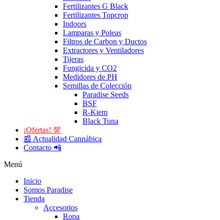
Fertilizantes G Black
Fertilizantes Topcrop
Indoors
Lamparas y Poleas
Filtros de Carbon y Ductos
Extractores y Ventiladores
Tijeras
Fungicida y CO2
Medidores de PH
Semillas de Colección
Paradise Seeds
BSF
R-Kiem
Black Tuna
¡Ofertas! 💯
📰 Actualidad Cannábica
Contacto 📲
Menú
Inicio
Somos Paradise
Tienda
Accesorios
Ropa