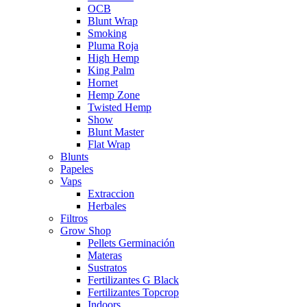
OCB
Blunt Wrap
Smoking
Pluma Roja
High Hemp
King Palm
Hornet
Hemp Zone
Twisted Hemp
Show
Blunt Master
Flat Wrap
Blunts
Papeles
Vaps
Extraccion
Herbales
Filtros
Grow Shop
Pellets Germinación
Materas
Sustratos
Fertilizantes G Black
Fertilizantes Topcrop
Indoors