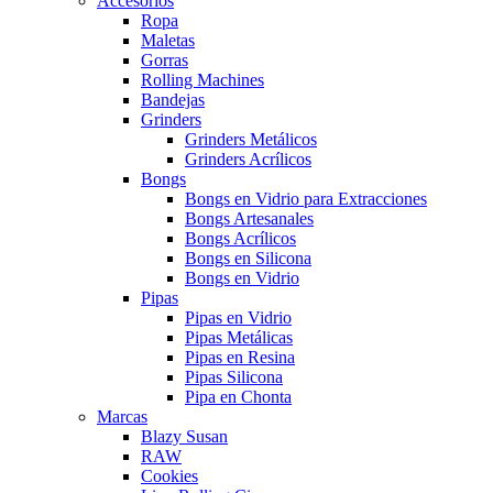
Accesorios
Ropa
Maletas
Gorras
Rolling Machines
Bandejas
Grinders
Grinders Metálicos
Grinders Acrílicos
Bongs
Bongs en Vidrio para Extracciones
Bongs Artesanales
Bongs Acrílicos
Bongs en Silicona
Bongs en Vidrio
Pipas
Pipas en Vidrio
Pipas Metálicas
Pipas en Resina
Pipas Silicona
Pipa en Chonta
Marcas
Blazy Susan
RAW
Cookies