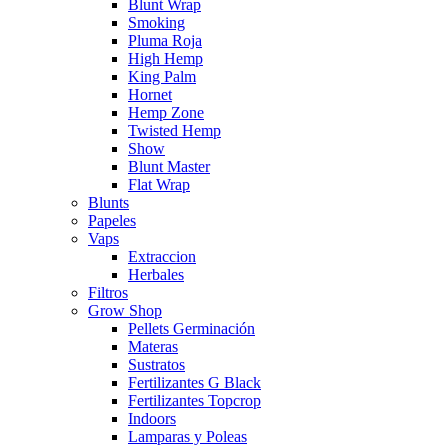
Blunt Wrap
Smoking
Pluma Roja
High Hemp
King Palm
Hornet
Hemp Zone
Twisted Hemp
Show
Blunt Master
Flat Wrap
Blunts
Papeles
Vaps
Extraccion
Herbales
Filtros
Grow Shop
Pellets Germinación
Materas
Sustratos
Fertilizantes G Black
Fertilizantes Topcrop
Indoors
Lamparas y Poleas