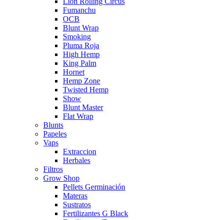
Lion Rolling Circus
Fumanchu
OCB
Blunt Wrap
Smoking
Pluma Roja
High Hemp
King Palm
Hornet
Hemp Zone
Twisted Hemp
Show
Blunt Master
Flat Wrap
Blunts
Papeles
Vaps
Extraccion
Herbales
Filtros
Grow Shop
Pellets Germinación
Materas
Sustratos
Fertilizantes G Black