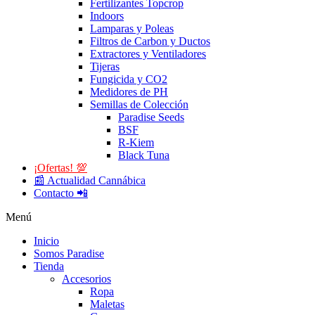
Fertilizantes Topcrop
Indoors
Lamparas y Poleas
Filtros de Carbon y Ductos
Extractores y Ventiladores
Tijeras
Fungicida y CO2
Medidores de PH
Semillas de Colección
Paradise Seeds
BSF
R-Kiem
Black Tuna
¡Ofertas! 💯
📰 Actualidad Cannábica
Contacto 📲
Menú
Inicio
Somos Paradise
Tienda
Accesorios
Ropa
Maletas