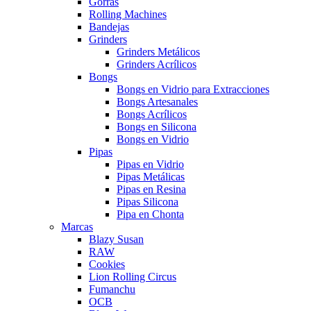
Gorras
Rolling Machines
Bandejas
Grinders
Grinders Metálicos
Grinders Acrílicos
Bongs
Bongs en Vidrio para Extracciones
Bongs Artesanales
Bongs Acrílicos
Bongs en Silicona
Bongs en Vidrio
Pipas
Pipas en Vidrio
Pipas Metálicas
Pipas en Resina
Pipas Silicona
Pipa en Chonta
Marcas
Blazy Susan
RAW
Cookies
Lion Rolling Circus
Fumanchu
OCB