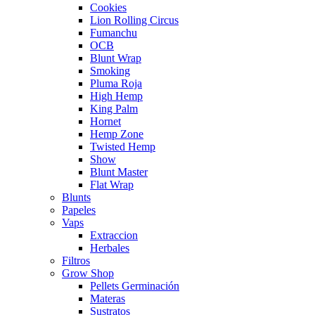
Cookies
Lion Rolling Circus
Fumanchu
OCB
Blunt Wrap
Smoking
Pluma Roja
High Hemp
King Palm
Hornet
Hemp Zone
Twisted Hemp
Show
Blunt Master
Flat Wrap
Blunts
Papeles
Vaps
Extraccion
Herbales
Filtros
Grow Shop
Pellets Germinación
Materas
Sustratos