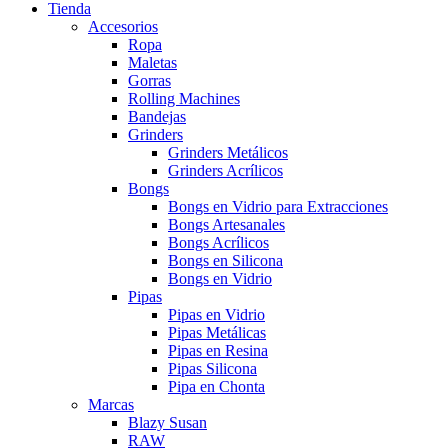
Tienda
Accesorios
Ropa
Maletas
Gorras
Rolling Machines
Bandejas
Grinders
Grinders Metálicos
Grinders Acrílicos
Bongs
Bongs en Vidrio para Extracciones
Bongs Artesanales
Bongs Acrílicos
Bongs en Silicona
Bongs en Vidrio
Pipas
Pipas en Vidrio
Pipas Metálicas
Pipas en Resina
Pipas Silicona
Pipa en Chonta
Marcas
Blazy Susan
RAW