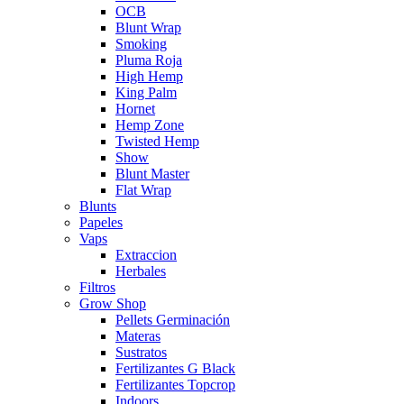
OCB
Blunt Wrap
Smoking
Pluma Roja
High Hemp
King Palm
Hornet
Hemp Zone
Twisted Hemp
Show
Blunt Master
Flat Wrap
Blunts
Papeles
Vaps
Extraccion
Herbales
Filtros
Grow Shop
Pellets Germinación
Materas
Sustratos
Fertilizantes G Black
Fertilizantes Topcrop
Indoors