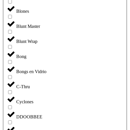
Blones
Blunt Master
Blunt Wrap
Bong
Bongs en Vidrio
C-Thru
Cyclones
DDOOBBEE