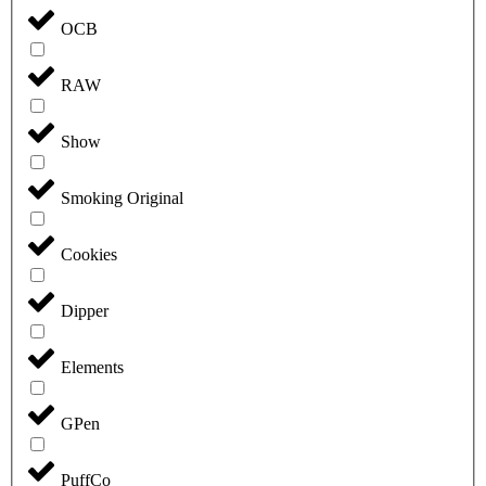
OCB
RAW
Show
Smoking Original
Cookies
Dipper
Elements
GPen
PuffCo