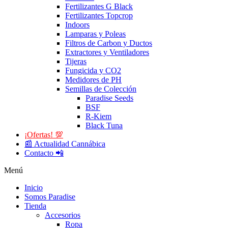
Fertilizantes G Black
Fertilizantes Topcrop
Indoors
Lamparas y Poleas
Filtros de Carbon y Ductos
Extractores y Ventiladores
Tijeras
Fungicida y CO2
Medidores de PH
Semillas de Colección
Paradise Seeds
BSF
R-Kiem
Black Tuna
¡Ofertas! 💯
📰 Actualidad Cannábica
Contacto 📲
Menú
Inicio
Somos Paradise
Tienda
Accesorios
Ropa