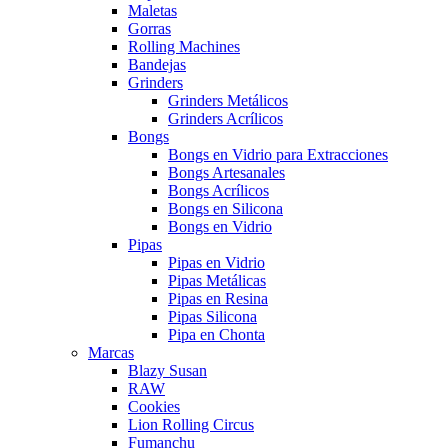
Maletas
Gorras
Rolling Machines
Bandejas
Grinders
Grinders Metálicos
Grinders Acrílicos
Bongs
Bongs en Vidrio para Extracciones
Bongs Artesanales
Bongs Acrílicos
Bongs en Silicona
Bongs en Vidrio
Pipas
Pipas en Vidrio
Pipas Metálicas
Pipas en Resina
Pipas Silicona
Pipa en Chonta
Marcas
Blazy Susan
RAW
Cookies
Lion Rolling Circus
Fumanchu