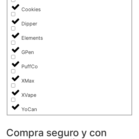
Cookies
Dipper
Elements
GPen
PuffCo
XMax
XVape
YoCan
Compra seguro y con