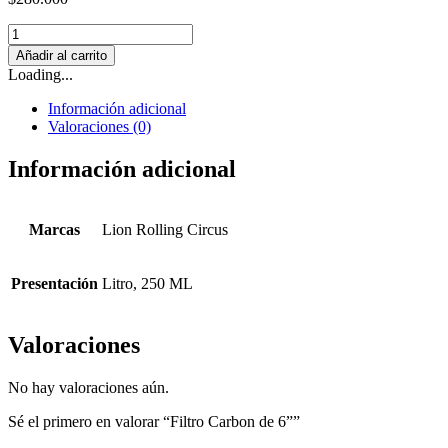
Filtro
Carbon
Añadir al carrito
de
Loading...
6”
cantidad
Información adicional
Valoraciones (0)
Información adicional
Marcas
Lion Rolling Circus
Presentación
Litro, 250 ML
Valoraciones
No hay valoraciones aún.
Sé el primero en valorar “Filtro Carbon de 6””