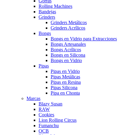
Gorras
Rolling Machines
Bandejas
Grinders
Grinders Metálicos
Grinders Acrílicos
Bongs
Bongs en Vidrio para Extracciones
Bongs Artesanales
Bongs Acrílicos
Bongs en Silicona
Bongs en Vidrio
Pipas
Pipas en Vidrio
Pipas Metálicas
Pipas en Resina
Pipas Silicona
Pipa en Chonta
Marcas
Blazy Susan
RAW
Cookies
Lion Rolling Circus
Fumanchu
OCB