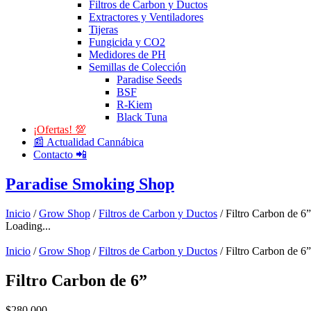
Filtros de Carbon y Ductos
Extractores y Ventiladores
Tijeras
Fungicida y CO2
Medidores de PH
Semillas de Colección
Paradise Seeds
BSF
R-Kiem
Black Tuna
¡Ofertas! 💯
📰 Actualidad Cannábica
Contacto 📲
Paradise Smoking Shop
Inicio
/
Grow Shop
/
Filtros de Carbon y Ductos
/ Filtro Carbon de 6”
Loading...
Inicio
/
Grow Shop
/
Filtros de Carbon y Ductos
/ Filtro Carbon de 6”
Filtro Carbon de 6”
$
280.000