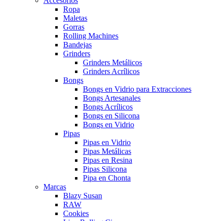
Accesorios
Ropa
Maletas
Gorras
Rolling Machines
Bandejas
Grinders
Grinders Metálicos
Grinders Acrílicos
Bongs
Bongs en Vidrio para Extracciones
Bongs Artesanales
Bongs Acrílicos
Bongs en Silicona
Bongs en Vidrio
Pipas
Pipas en Vidrio
Pipas Metálicas
Pipas en Resina
Pipas Silicona
Pipa en Chonta
Marcas
Blazy Susan
RAW
Cookies