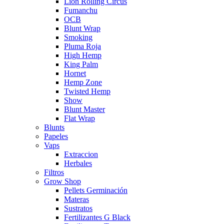
Lion Rolling Circus
Fumanchu
OCB
Blunt Wrap
Smoking
Pluma Roja
High Hemp
King Palm
Hornet
Hemp Zone
Twisted Hemp
Show
Blunt Master
Flat Wrap
Blunts
Papeles
Vaps
Extraccion
Herbales
Filtros
Grow Shop
Pellets Germinación
Materas
Sustratos
Fertilizantes G Black