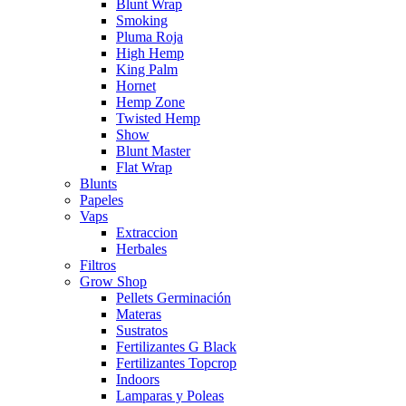
Blunt Wrap
Smoking
Pluma Roja
High Hemp
King Palm
Hornet
Hemp Zone
Twisted Hemp
Show
Blunt Master
Flat Wrap
Blunts
Papeles
Vaps
Extraccion
Herbales
Filtros
Grow Shop
Pellets Germinación
Materas
Sustratos
Fertilizantes G Black
Fertilizantes Topcrop
Indoors
Lamparas y Poleas