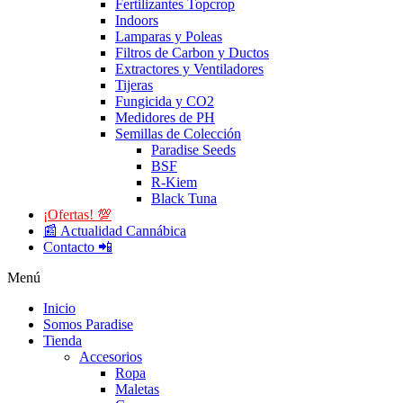
Fertilizantes Topcrop
Indoors
Lamparas y Poleas
Filtros de Carbon y Ductos
Extractores y Ventiladores
Tijeras
Fungicida y CO2
Medidores de PH
Semillas de Colección
Paradise Seeds
BSF
R-Kiem
Black Tuna
¡Ofertas! 💯
📰 Actualidad Cannábica
Contacto 📲
Menú
Inicio
Somos Paradise
Tienda
Accesorios
Ropa
Maletas