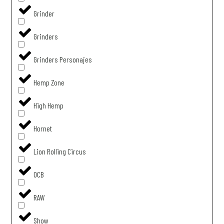
Grinder
Grinders
Grinders Personajes
Hemp Zone
High Hemp
Hornet
Lion Rolling Circus
OCB
RAW
Show