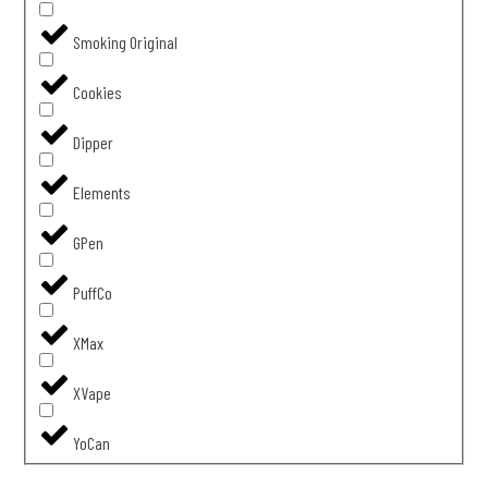
Smoking Original
Cookies
Dipper
Elements
GPen
PuffCo
XMax
XVape
YoCan