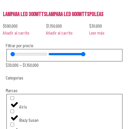
Lampara LED 300wtts
Lampara LED 600wtts
Poleas
$
590.000
$
1.150.000
$
30.000
Añadir al carrito
Añadir al carrito
Leer más
Filtrar por precio
$
30.000
—
$
1.150.000
Categorías
Marcas
Airis
Blazy Susan