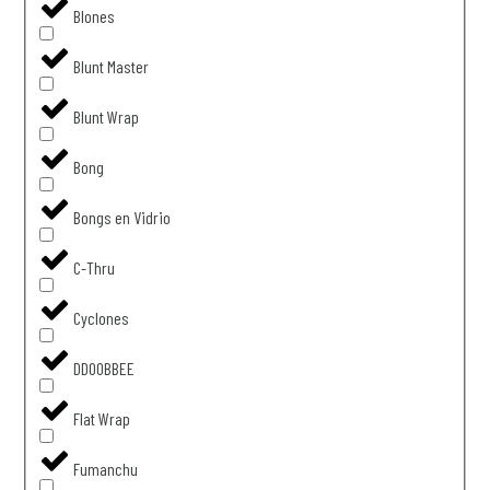
Blones
Blunt Master
Blunt Wrap
Bong
Bongs en Vidrio
C-Thru
Cyclones
DDOOBBEE
Flat Wrap
Fumanchu