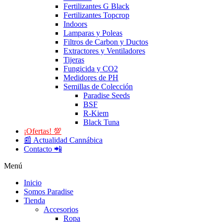
Fertilizantes G Black
Fertilizantes Topcrop
Indoors
Lamparas y Poleas
Filtros de Carbon y Ductos
Extractores y Ventiladores
Tijeras
Fungicida y CO2
Medidores de PH
Semillas de Colección
Paradise Seeds
BSF
R-Kiem
Black Tuna
¡Ofertas! 💯
📰 Actualidad Cannábica
Contacto 📲
Menú
Inicio
Somos Paradise
Tienda
Accesorios
Ropa