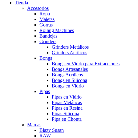
Tienda
Accesorios
Ropa
Maletas
Gorras
Rolling Machines
Bandejas
Grinders
Grinders Metálicos
Grinders Acrílicos
Bongs
Bongs en Vidrio para Extracciones
Bongs Artesanales
Bongs Acrílicos
Bongs en Silicona
Bongs en Vidrio
Pipas
Pipas en Vidrio
Pipas Metálicas
Pipas en Resina
Pipas Silicona
Pipa en Chonta
Marcas
Blazy Susan
RAW