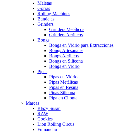
Maletas
Gorras
Rolling Machines
Bandejas
Grinders
Grinders Metálicos
Grinders Acrílicos
Bongs
Bongs en Vidrio para Extracciones
Bongs Artesanales
Bongs Acrílicos
Bongs en Silicona
Bongs en Vidrio
Pipas
Pipas en Vidrio
Pipas Metálicas
Pipas en Resina
Pipas Silicona
Pipa en Chonta
Marcas
Blazy Susan
RAW
Cookies
Lion Rolling Circus
Fumanchu