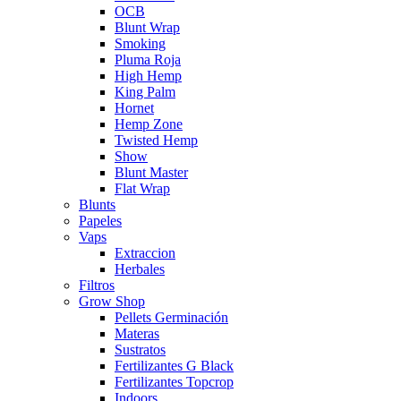
OCB
Blunt Wrap
Smoking
Pluma Roja
High Hemp
King Palm
Hornet
Hemp Zone
Twisted Hemp
Show
Blunt Master
Flat Wrap
Blunts
Papeles
Vaps
Extraccion
Herbales
Filtros
Grow Shop
Pellets Germinación
Materas
Sustratos
Fertilizantes G Black
Fertilizantes Topcrop
Indoors