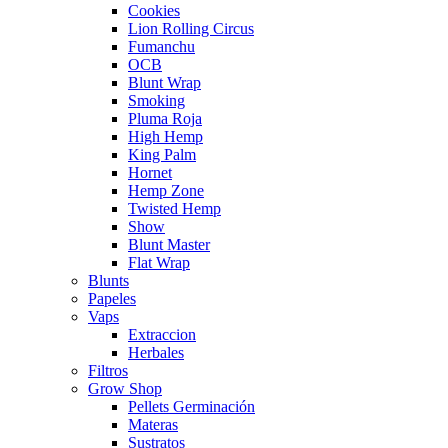
Cookies
Lion Rolling Circus
Fumanchu
OCB
Blunt Wrap
Smoking
Pluma Roja
High Hemp
King Palm
Hornet
Hemp Zone
Twisted Hemp
Show
Blunt Master
Flat Wrap
Blunts
Papeles
Vaps
Extraccion
Herbales
Filtros
Grow Shop
Pellets Germinación
Materas
Sustratos