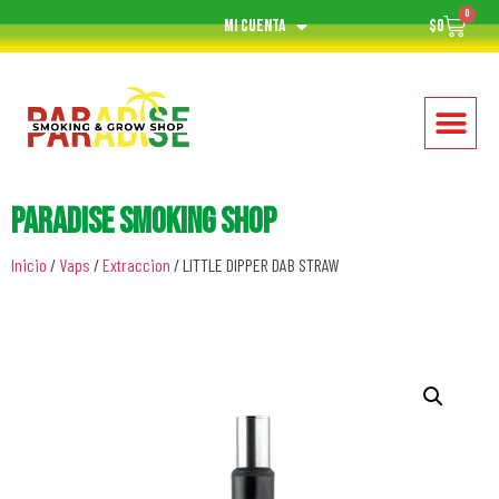
0
Mi cuenta
$
0
Paradise Smoking Shop
Inicio
/
Vaps
/
Extraccion
/ LITTLE DIPPER DAB STRAW