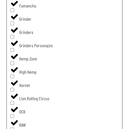
Fumanchu
Grinder
Grinders
Grinders Personajes
Hemp Zone
High Hemp
Hornet
Lion Rolling Circus
OCB
RAW