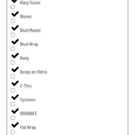
Blazy Susan
Blones
Blunt Master
Blunt Wrap
Bong
Bongs en Vidrio
C-Thru
Cyclones
DDOOBBEE
Flat Wrap