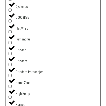
Cyclones
DDOOBBEE
Flat Wrap
Fumanchu
Grinder
Grinders
Grinders Personajes
Hemp Zone
High Hemp
Hornet