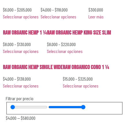
$
6.000
–
$
205.000
$
4.000
–
$
118.000
$
300.000
Seleccionar opciones
Seleccionar opciones
Leer más
RAW Organic Hemp 1 1⁄4
RAW Organic Hemp King Size Slim
$
8.000
–
$
130.000
$
8.000
–
$
220.000
Seleccionar opciones
Seleccionar opciones
RAW Organic Hemp Single Wide
RAW Organico Cono 1 1⁄4
$
4.000
–
$
138.000
$
15.000
–
$
325.000
Seleccionar opciones
Seleccionar opciones
Filtrar por precio
$
4.000
—
$
580.000