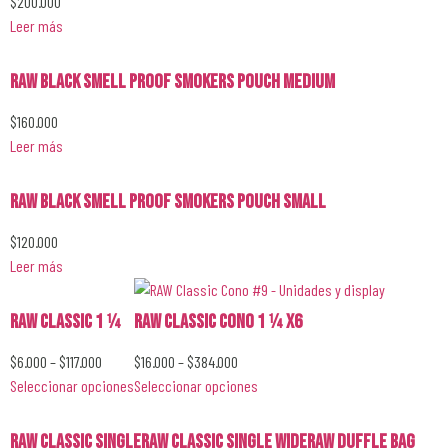
$
200.000
Leer más
RAW Black Smell Proof Smokers Pouch Medium
$
160.000
Leer más
RAW Black Smell Proof Smokers Pouch Small
$
120.000
Leer más
RAW Classic 1 1⁄4
RAW Classic Cono 1 1⁄4 x6
$
6.000
–
$
117.000
$
16.000
–
$
384.000
Seleccionar opciones
Seleccionar opciones
Raw classic single
RAW Classic Single Wide
RAW Duffle Bag