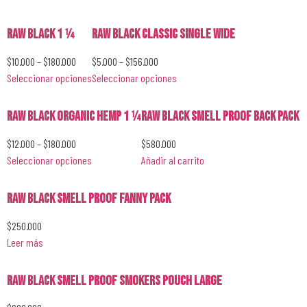
RAW Black 1 1⁄4
RAW Black Classic Single Wide
$
10.000
–
$
180.000
$
5.000
–
$
156.000
Seleccionar opciones
Seleccionar opciones
RAW Black Organic Hemp 1 1⁄4
RAW Black Smell Proof Back Pack
$
12.000
–
$
180.000
$
580.000
Seleccionar opciones
Añadir al carrito
RAW Black Smell Proof Fanny Pack
$
250.000
Leer más
RAW Black Smell Proof Smokers Pouch Large