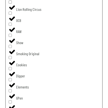
Lion Rolling Circus
OCB
RAW
Show
Smoking Original
Cookies
Dipper
Elements
GPen