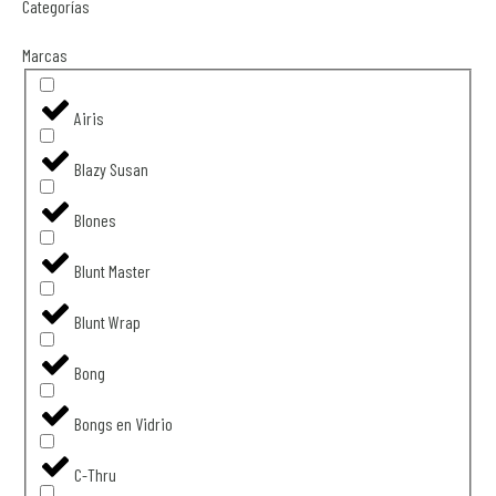
Categorías
Marcas
Airis
Blazy Susan
Blones
Blunt Master
Blunt Wrap
Bong
Bongs en Vidrio
C-Thru