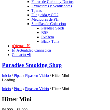
Filtros de Carbon y Ductos
Extractores y Ventiladores
Tijeras
Fungicida y CO2
Medidores de PH
Semillas de Colección
Paradise Seeds
BSF
R-Kiem
Black Tuna
¡Ofertas! 💯
📰 Actualidad Cannábica
Contacto 📲
Paradise Smoking Shop
Inicio
/
Pipas
/
Pipas en Vidrio
/ Hitter Mini
Loading...
Inicio
/
Pipas
/
Pipas en Vidrio
/ Hitter Mini
Hitter Mini
$
4.000
–
$
8.000