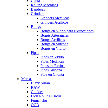
Gorras
Rolling Machines
Bandejas
Grinders
Grinders Metálicos
Grinders Acrílicos
Bongs
Bongs en Vidrio para Extracciones
Bongs Artesanales
Bongs Acrílicos
Bongs en Silicona
Bongs en Vidrio
Pipas
Pipas en Vidrio
Pipas Metálicas
Pipas en Resina
Pipas Silicona
Pipa en Chonta
Marcas
Blazy Susan
RAW
Cookies
Lion Rolling Circus
Fumanchu
OCB