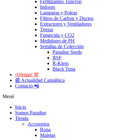
Fertilizantes Topcrop
Indoors
Lamparas y Poleas
Filtros de Carbon y Ductos
Extractores y Ventiladores
Tijeras
Fungicida y CO2
Medidores de PH
Semillas de Colección
Paradise Seeds
BSF
R-Kiem
Black Tuna
¡Ofertas! 💯
📰 Actualidad Cannábica
Contacto 📲
Menú
Inicio
Somos Paradise
Tienda
Accesorios
Ropa
Maletas