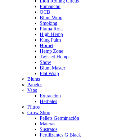
Lion Rolling Circus
Fumanchu
OCB
Blunt Wrap
Smoking
Pluma Roja
High Hemp
King Palm
Hornet
Hemp Zone
Twisted Hemp
Show
Blunt Master
Flat Wrap
Blunts
Papeles
Vaps
Extraccion
Herbales
Filtros
Grow Shop
Pellets Germinación
Materas
Sustratos
Fertilizantes G Black