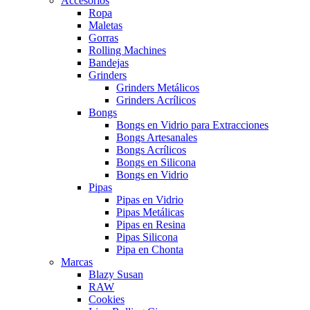
Accesorios
Ropa
Maletas
Gorras
Rolling Machines
Bandejas
Grinders
Grinders Metálicos
Grinders Acrílicos
Bongs
Bongs en Vidrio para Extracciones
Bongs Artesanales
Bongs Acrílicos
Bongs en Silicona
Bongs en Vidrio
Pipas
Pipas en Vidrio
Pipas Metálicas
Pipas en Resina
Pipas Silicona
Pipa en Chonta
Marcas
Blazy Susan
RAW
Cookies