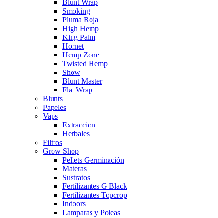
Blunt Wrap
Smoking
Pluma Roja
High Hemp
King Palm
Hornet
Hemp Zone
Twisted Hemp
Show
Blunt Master
Flat Wrap
Blunts
Papeles
Vaps
Extraccion
Herbales
Filtros
Grow Shop
Pellets Germinación
Materas
Sustratos
Fertilizantes G Black
Fertilizantes Topcrop
Indoors
Lamparas y Poleas