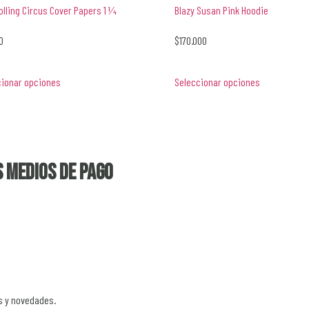
olling Circus Cover Papers 1 1⁄4
Blazy Susan Pink Hoodie
0
$
170.000
cionar opciones
Seleccionar opciones
 medios de pago
s y novedades.