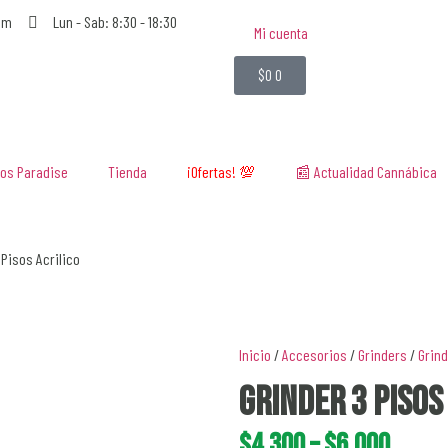
om
Lun - Sab: 8:30 - 18:30
Mi cuenta
$
0
0
os Paradise
Tienda
¡Ofertas! 💯
📰 Actualidad Cannábica
 Pisos Acrilico
Inicio
/
Accesorios
/
Grinders
/
Grind
Grinder 3 Pisos
$
4.300
–
$
6.000