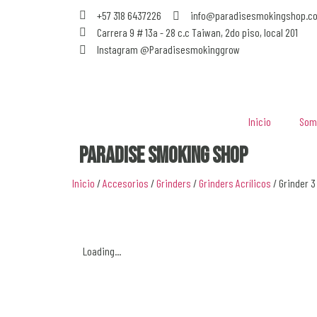
+57 318 6437226
info@paradisesmokingshop.c
Carrera 9 # 13a - 28 c.c Taiwan, 2do piso, local 201
Instagram @Paradisesmokinggrow
Inicio
Som
Paradise Smoking Shop
Inicio
/
Accesorios
/
Grinders
/
Grinders Acrílicos
/ Grinder 3
Loading...