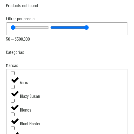
Products not found
Filtrar por precio
$
0
—
$
500.000
Categorías
Marcas
Airis
Blazy Susan
Blones
Blunt Master