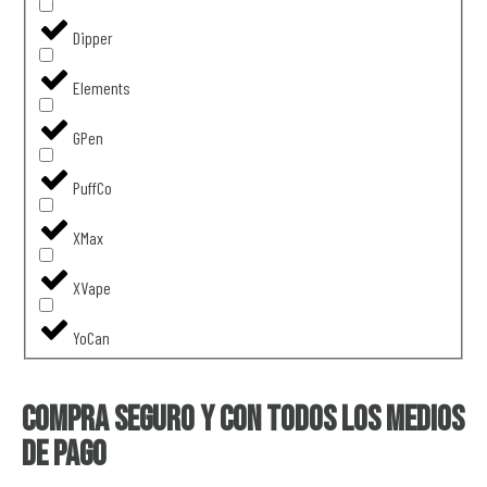
Dipper
Elements
GPen
PuffCo
XMax
XVape
YoCan
Compra seguro y con todos los medios
de pago