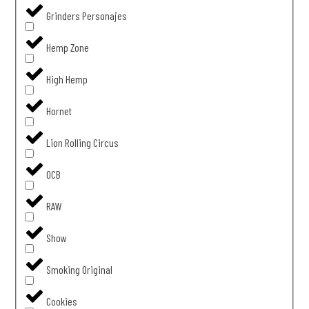
Grinders Personajes
Hemp Zone
High Hemp
Hornet
Lion Rolling Circus
OCB
RAW
Show
Smoking Original
Cookies