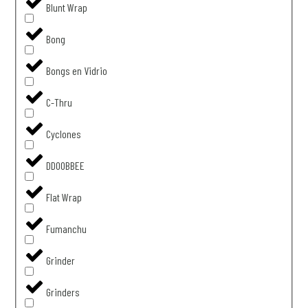
Blunt Wrap
Bong
Bongs en Vidrio
C-Thru
Cyclones
DDOOBBEE
Flat Wrap
Fumanchu
Grinder
Grinders