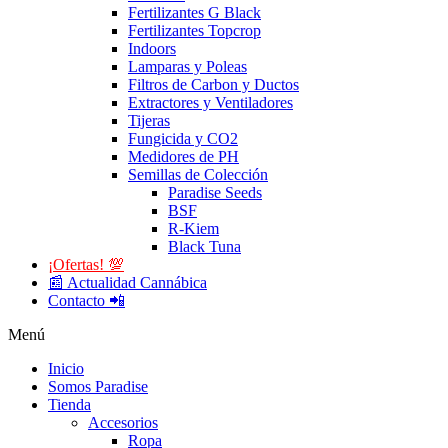
Fertilizantes G Black
Fertilizantes Topcrop
Indoors
Lamparas y Poleas
Filtros de Carbon y Ductos
Extractores y Ventiladores
Tijeras
Fungicida y CO2
Medidores de PH
Semillas de Colección
Paradise Seeds
BSF
R-Kiem
Black Tuna
¡Ofertas! 💯
📰 Actualidad Cannábica
Contacto 📲
Menú
Inicio
Somos Paradise
Tienda
Accesorios
Ropa