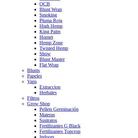
OCB
Blunt Wrap
Smoking
Pluma Roja
High Hemp
King Palm
Hornet
Hemp Zone
Twisted Hemp
Show
Blunt Master
Flat Wrap
Blunts
Papeles
Vaps
Extraccion
Herbales
Filtros
Grow Shop
Pellets Germinación
Materas
Sustratos
Fertilizantes G Black
Fertilizantes Topcrop
Indoors