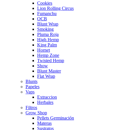
Cookies
Lion Rolling Circus
Fumanchu
OCB
Blunt Wrap
Smoking
Pluma Roja
High Hemp
King Palm
Hornet
Hemp Zone
Twisted Hemp
Show
Blunt Master
Flat Wrap
Blunts
Papeles
Vaps
Extraccion
Herbales
Filtros
Grow Shop
Pellets Germinación
Materas
Sustratos