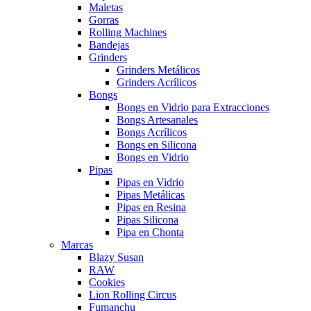
Maletas
Gorras
Rolling Machines
Bandejas
Grinders
Grinders Metálicos
Grinders Acrílicos
Bongs
Bongs en Vidrio para Extracciones
Bongs Artesanales
Bongs Acrílicos
Bongs en Silicona
Bongs en Vidrio
Pipas
Pipas en Vidrio
Pipas Metálicas
Pipas en Resina
Pipas Silicona
Pipa en Chonta
Marcas
Blazy Susan
RAW
Cookies
Lion Rolling Circus
Fumanchu