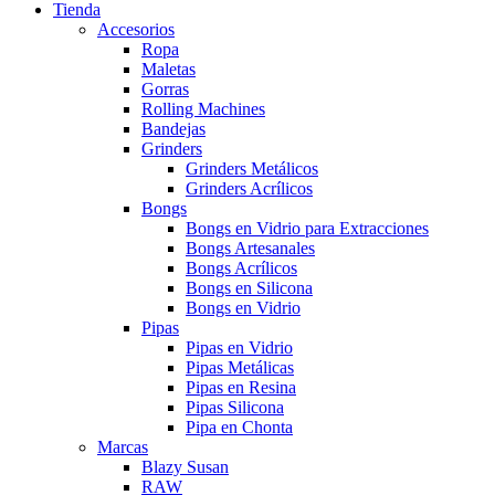
Tienda
Accesorios
Ropa
Maletas
Gorras
Rolling Machines
Bandejas
Grinders
Grinders Metálicos
Grinders Acrílicos
Bongs
Bongs en Vidrio para Extracciones
Bongs Artesanales
Bongs Acrílicos
Bongs en Silicona
Bongs en Vidrio
Pipas
Pipas en Vidrio
Pipas Metálicas
Pipas en Resina
Pipas Silicona
Pipa en Chonta
Marcas
Blazy Susan
RAW