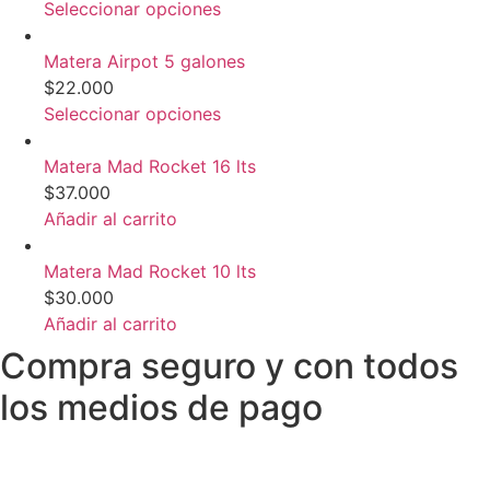
Este
Seleccionar opciones
producto
tiene
Matera Airpot 5 galones
múltiples
$
22.000
variantes.
Este
Seleccionar opciones
Las
producto
opciones
tiene
Matera Mad Rocket 16 lts
se
múltiples
$
37.000
pueden
variantes.
Añadir al carrito
elegir
Las
en
opciones
Matera Mad Rocket 10 lts
la
se
$
30.000
página
pueden
Añadir al carrito
de
elegir
Compra seguro y con todos
producto
en
los medios de pago
la
página
de
producto