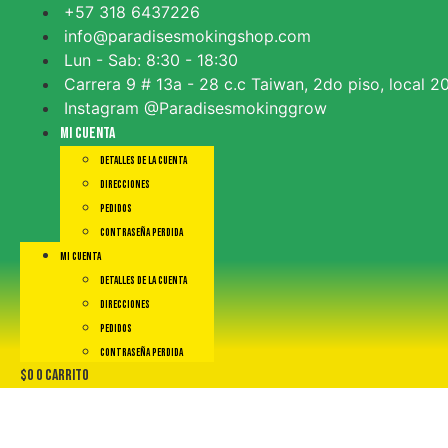
Ir
+57 318 6437226
al
info@paradisesmokingshop.com
contenido
Lun - Sab: 8:30 - 18:30
Carrera 9 # 13a - 28 c.c Taiwan, 2do piso, local 2
Instagram @Paradisesmokinggrow
Mi cuenta
Detalles de la cuenta
Direcciones
Pedidos
Contraseña perdida
Mi cuenta
Detalles de la cuenta
Direcciones
Pedidos
Contraseña perdida
$
0
0
Carrito