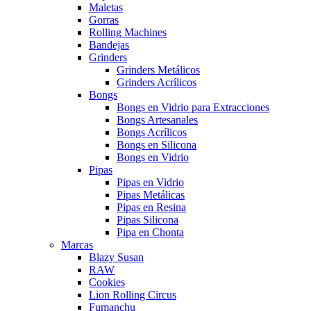
Maletas
Gorras
Rolling Machines
Bandejas
Grinders
Grinders Metálicos
Grinders Acrílicos
Bongs
Bongs en Vidrio para Extracciones
Bongs Artesanales
Bongs Acrílicos
Bongs en Silicona
Bongs en Vidrio
Pipas
Pipas en Vidrio
Pipas Metálicas
Pipas en Resina
Pipas Silicona
Pipa en Chonta
Marcas
Blazy Susan
RAW
Cookies
Lion Rolling Circus
Fumanchu