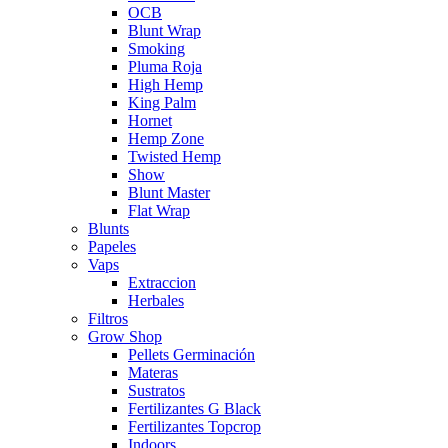
OCB
Blunt Wrap
Smoking
Pluma Roja
High Hemp
King Palm
Hornet
Hemp Zone
Twisted Hemp
Show
Blunt Master
Flat Wrap
Blunts
Papeles
Vaps
Extraccion
Herbales
Filtros
Grow Shop
Pellets Germinación
Materas
Sustratos
Fertilizantes G Black
Fertilizantes Topcrop
Indoors