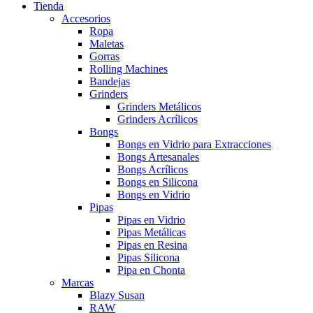
Tienda
Accesorios
Ropa
Maletas
Gorras
Rolling Machines
Bandejas
Grinders
Grinders Metálicos
Grinders Acrílicos
Bongs
Bongs en Vidrio para Extracciones
Bongs Artesanales
Bongs Acrílicos
Bongs en Silicona
Bongs en Vidrio
Pipas
Pipas en Vidrio
Pipas Metálicas
Pipas en Resina
Pipas Silicona
Pipa en Chonta
Marcas
Blazy Susan
RAW