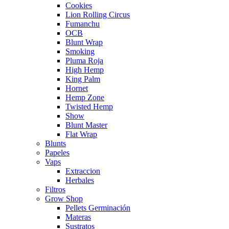
Cookies
Lion Rolling Circus
Fumanchu
OCB
Blunt Wrap
Smoking
Pluma Roja
High Hemp
King Palm
Hornet
Hemp Zone
Twisted Hemp
Show
Blunt Master
Flat Wrap
Blunts
Papeles
Vaps
Extraccion
Herbales
Filtros
Grow Shop
Pellets Germinación
Materas
Sustratos