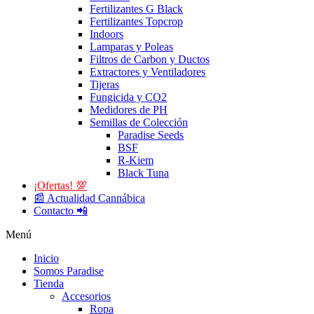
Fertilizantes G Black
Fertilizantes Topcrop
Indoors
Lamparas y Poleas
Filtros de Carbon y Ductos
Extractores y Ventiladores
Tijeras
Fungicida y CO2
Medidores de PH
Semillas de Colección
Paradise Seeds
BSF
R-Kiem
Black Tuna
¡Ofertas! 💯
📰 Actualidad Cannábica
Contacto 📲
Menú
Inicio
Somos Paradise
Tienda
Accesorios
Ropa