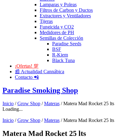
Lamparas y Poleas
Filtros de Carbon y Ductos
Extractores y Ventiladores
Tijeras
Fungicida y CO2
Medidores de PH
Semillas de Colección
Paradise Seeds
BSF
R-Kiem
Black Tuna
¡Ofertas! 💯
📰 Actualidad Cannábica
Contacto 📲
Paradise Smoking Shop
Inicio
/
Grow Shop
/
Materas
/ Matera Mad Rocket 25 lts
Loading...
Inicio
/
Grow Shop
/
Materas
/ Matera Mad Rocket 25 lts
Matera Mad Rocket 25 lts