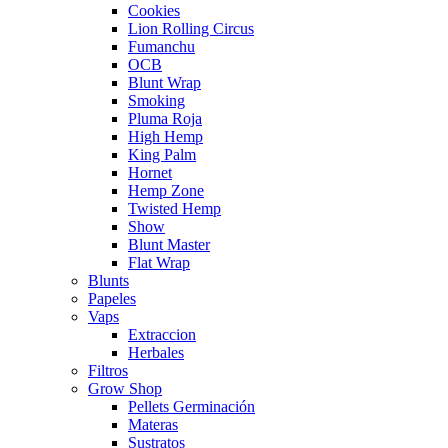
Cookies
Lion Rolling Circus
Fumanchu
OCB
Blunt Wrap
Smoking
Pluma Roja
High Hemp
King Palm
Hornet
Hemp Zone
Twisted Hemp
Show
Blunt Master
Flat Wrap
Blunts
Papeles
Vaps
Extraccion
Herbales
Filtros
Grow Shop
Pellets Germinación
Materas
Sustratos