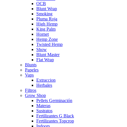
OCB
Blunt Wrap
Smoking
Pluma Roja
High Hemp
King Palm
Hornet
Hemp Zone
Twisted Hemp
Show
Blunt Master
Flat Wrap
Blunts
Papeles
Vaps
Extraccion
Herbales
Filtros
Grow Shop
Pellets Germinación
Materas
Sustratos
Fertilizantes G Black
Fertilizantes Topcrop
Indoors