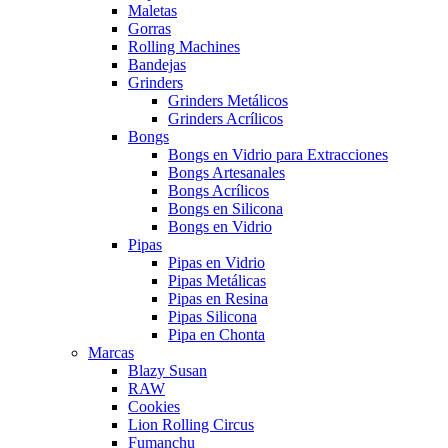
Maletas
Gorras
Rolling Machines
Bandejas
Grinders
Grinders Metálicos
Grinders Acrílicos
Bongs
Bongs en Vidrio para Extracciones
Bongs Artesanales
Bongs Acrílicos
Bongs en Silicona
Bongs en Vidrio
Pipas
Pipas en Vidrio
Pipas Metálicas
Pipas en Resina
Pipas Silicona
Pipa en Chonta
Marcas
Blazy Susan
RAW
Cookies
Lion Rolling Circus
Fumanchu