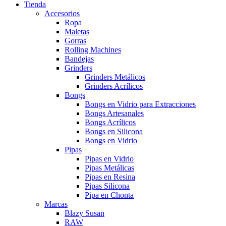
Tienda
Accesorios
Ropa
Maletas
Gorras
Rolling Machines
Bandejas
Grinders
Grinders Metálicos
Grinders Acrílicos
Bongs
Bongs en Vidrio para Extracciones
Bongs Artesanales
Bongs Acrílicos
Bongs en Silicona
Bongs en Vidrio
Pipas
Pipas en Vidrio
Pipas Metálicas
Pipas en Resina
Pipas Silicona
Pipa en Chonta
Marcas
Blazy Susan
RAW