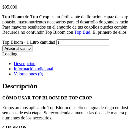
$
95.000
Top Bloom
de
Top Crop
es un fertilizante de floración capaz de so
potasio, macronutrientes necesarios para el desarrollo de grandes racim
Para mayores resultados en el engorde de tus cogollos puedes combi
Recuerda no confundir Top Bloom con
Top Bud
. El primero de ellos
Top Bloom - 1 Litro cantidad
Añadir al carrito
Loading...
Descripción
Información adicional
Valoraciones (0)
Descripción
CÓMO USAR TOP BLOOM DE TOP CROP
Empezaremos aplicando Top Bloom disuelto en agua de riego en dosis d
semanas de esta etapa. Se recomienda aumentar las dosis de manera pro
nutrientes de los necesarios.
CONSEJOS