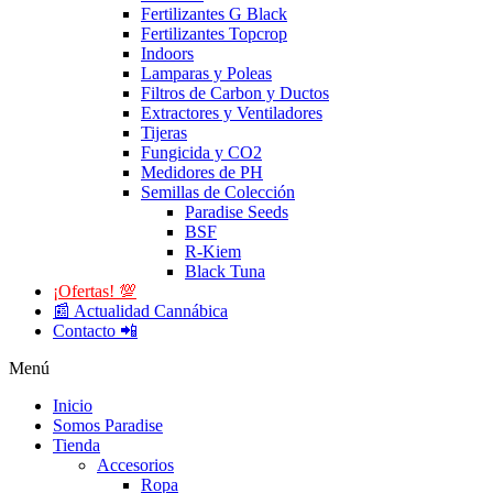
Fertilizantes G Black
Fertilizantes Topcrop
Indoors
Lamparas y Poleas
Filtros de Carbon y Ductos
Extractores y Ventiladores
Tijeras
Fungicida y CO2
Medidores de PH
Semillas de Colección
Paradise Seeds
BSF
R-Kiem
Black Tuna
¡Ofertas! 💯
📰 Actualidad Cannábica
Contacto 📲
Menú
Inicio
Somos Paradise
Tienda
Accesorios
Ropa