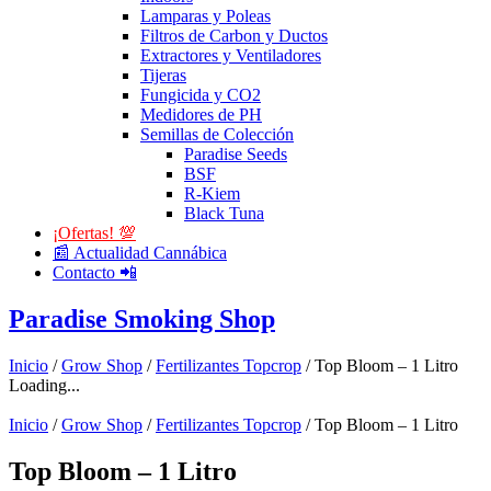
Lamparas y Poleas
Filtros de Carbon y Ductos
Extractores y Ventiladores
Tijeras
Fungicida y CO2
Medidores de PH
Semillas de Colección
Paradise Seeds
BSF
R-Kiem
Black Tuna
¡Ofertas! 💯
📰 Actualidad Cannábica
Contacto 📲
Paradise Smoking Shop
Inicio
/
Grow Shop
/
Fertilizantes Topcrop
/ Top Bloom – 1 Litro
Loading...
Inicio
/
Grow Shop
/
Fertilizantes Topcrop
/ Top Bloom – 1 Litro
Top Bloom – 1 Litro