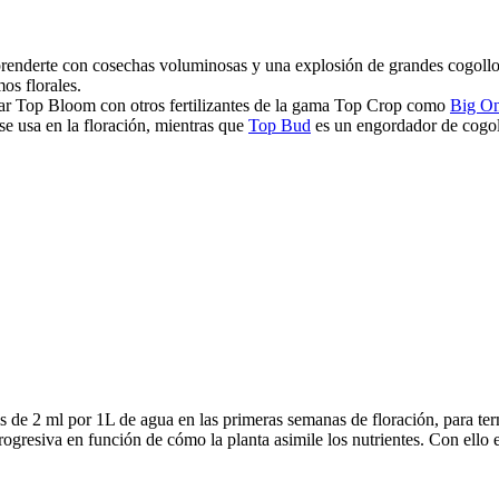
rprenderte con cosechas voluminosas y una explosión de grandes cogollos
os florales.
nar Top Bloom con otros fertilizantes de la gama Top Crop como
Big O
 se usa en la floración, mientras que
Top Bud
es un engordador de cogoll
e 2 ml por 1L de agua en las primeras semanas de floración, para term
gresiva en función de cómo la planta asimile los nutrientes. Con ello e