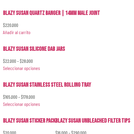
Blazy Susan Quartz Banger | 14mm Male Joint
$
220.000
Añadir al carrito
Blazy Susan Silicone Dab Jars
$
22.000
–
$
28.000
Seleccionar opciones
Blazy Susan Stainless Steel Rolling Tray
$
165.000
–
$
178.000
Seleccionar opciones
Blazy Susan Sticker Pack
Blazy Susan Unbleached Filter Tips
$
20.000
$
16.000
–
$
290.000