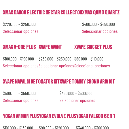
XMAX DABOO Electric Nectar Collector
XMAX QOMO Quartz
$
220.000
–
$
250.000
$
400.000
–
$
450.000
Seleccionar opciones
Seleccionar opciones
XMAX V-ONE PLUS
XVape Avant
XVape Cricket Plus
$
180.000
–
$
190.000
$
230.000
–
$
250.000
$
80.000
–
$
110.000
Seleccionar opciones
Seleccionar opciones
Seleccionar opciones
XVape Napalm Detonator Kit
XVape Tommy Chong Aria Kit
$
500.000
–
$
550.000
$
450.000
–
$
500.000
Seleccionar opciones
Seleccionar opciones
YoCan Armor Plus
YoCan Evolve Plus
YoCan Falcon 6 en 1
$
110.000
–
$
130.000
$
98.000
–
$
120.000
$
340.000
–
$
360.000