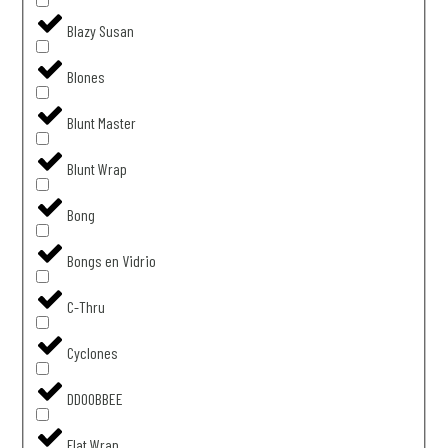
Blazy Susan
Blones
Blunt Master
Blunt Wrap
Bong
Bongs en Vidrio
C-Thru
Cyclones
DDOOBBEE
Flat Wrap