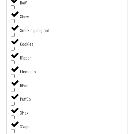
RAW
Show
Smoking Original
Cookies
Dipper
Elements
GPen
PuffCo
XMax
XVape