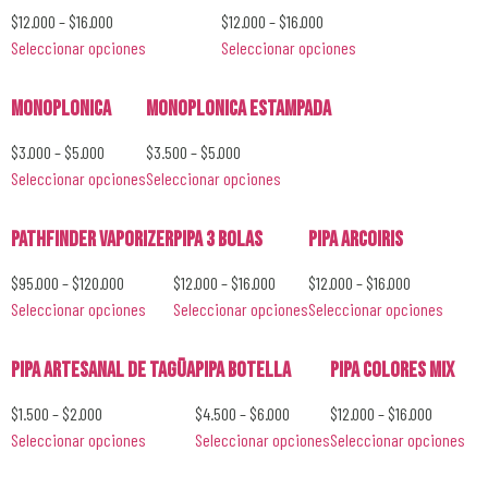
$
12.000
–
$
16.000
$
12.000
–
$
16.000
Seleccionar opciones
Seleccionar opciones
Monoplonica
Monoplonica Estampada
$
3.000
–
$
5.000
$
3.500
–
$
5.000
Seleccionar opciones
Seleccionar opciones
Pathfinder Vaporizer
Pipa 3 Bolas
Pipa Arcoiris
$
95.000
–
$
120.000
$
12.000
–
$
16.000
$
12.000
–
$
16.000
Seleccionar opciones
Seleccionar opciones
Seleccionar opciones
Pipa Artesanal de Tagüa
Pipa Botella
Pipa Colores Mix
$
1.500
–
$
2.000
$
4.500
–
$
6.000
$
12.000
–
$
16.000
Seleccionar opciones
Seleccionar opciones
Seleccionar opciones