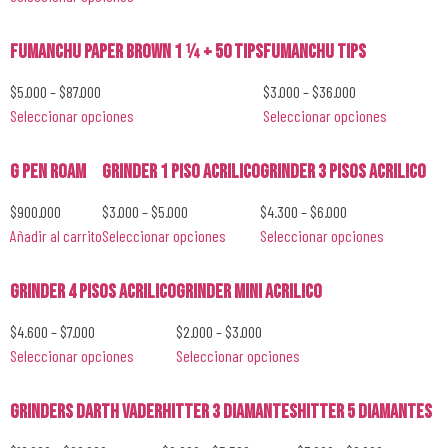
Fumanchu Paper Brown 1 1⁄4 + 50 Tips
Fumanchu Tips
$
5.000
–
$
87.000
$
3.000
–
$
36.000
Seleccionar opciones
Seleccionar opciones
G Pen Roam
Grinder 1 Piso Acrilico
Grinder 3 Pisos Acrilico
$
900.000
$
3.000
–
$
5.000
$
4.300
–
$
6.000
Añadir al carrito
Seleccionar opciones
Seleccionar opciones
Grinder 4 Pisos Acrilico
Grinder Mini Acrilico
$
4.600
–
$
7.000
$
2.000
–
$
3.000
Seleccionar opciones
Seleccionar opciones
Grinders Darth Vader
Hitter 3 Diamantes
Hitter 5 Diamantes