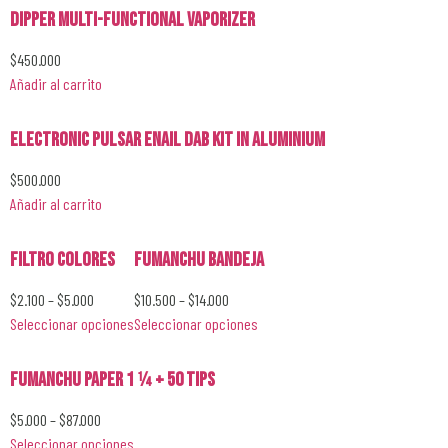
DIPPER Multi-Functional VAPORIZER
$
450.000
Añadir al carrito
Electronic Pulsar Enail Dab Kit in Aluminium
$
500.000
Añadir al carrito
Filtro Colores
Fumanchu Bandeja
$
2.100
–
$
5.000
$
10.500
–
$
14.000
Seleccionar opciones
Seleccionar opciones
Fumanchu Paper 1 1⁄4 + 50 Tips
$
5.000
–
$
87.000
Seleccionar opciones