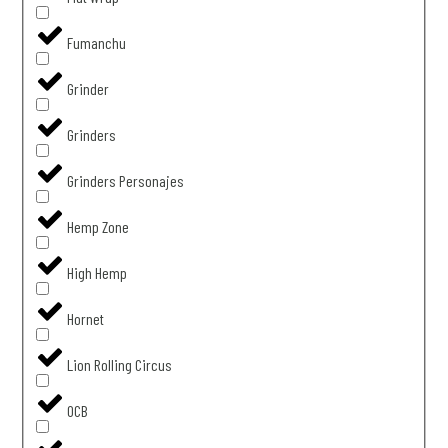
Fumanchu
Grinder
Grinders
Grinders Personajes
Hemp Zone
High Hemp
Hornet
Lion Rolling Circus
OCB