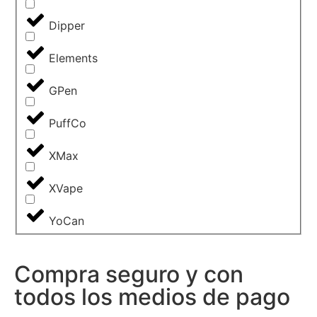
Dipper
Elements
GPen
PuffCo
XMax
XVape
YoCan
Compra seguro y con
todos los medios de pago