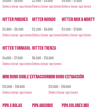
$
4.000
–
$
6.000
$
2.500
–
$
5.000
$
4.500
–
$
7.000
Seleccionar opciones
Seleccionar opciones
Seleccionar opciones
Hitter Parches
Hitter Rayado
Hitter Rick & Morty
$
3.900
–
$
6.500
$
3.200
–
$
6.000
$
3.500
–
$
7.000
Seleccionar opciones
Seleccionar opciones
Seleccionar opciones
Hitter Tornasol
Hitter Trenza
$
4.000
–
$
7.500
$
6.500
–
$
12.000
Seleccionar opciones
Seleccionar opciones
Mini Bong Doble Extraccion
Mini Bong Extracción
$
12.000
–
$
16.000
$
12.000
–
$
16.000
Seleccionar opciones
Seleccionar opciones
Pipa 3 Bolas
Pipa Arcoiris
Pipa Colores Mix