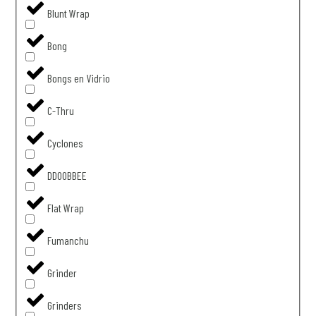
Blunt Wrap
Bong
Bongs en Vidrio
C-Thru
Cyclones
DDOOBBEE
Flat Wrap
Fumanchu
Grinder
Grinders