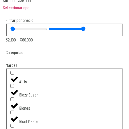
$
10.000
–
$
36.000
Seleccionar opciones
Filtrar por precio
$
2.100
—
$
60.000
Categorías
Marcas
Airis
Blazy Susan
Blones
Blunt Master