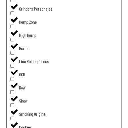
Grinders Personajes
Hemp Zone
High Hemp
Hornet
Lion Rolling Circus
OCB
RAW
Show
Smoking Original
Cookies