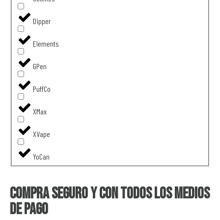
Dipper
Elements
GPen
PuffCo
XMax
XVape
YoCan
Compra seguro y con todos los medios
de pago