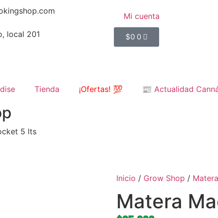
okingshop.com
Mi cuenta
, local 201
$
0
0
dise
Tienda
¡Ofertas! 💯
📰 Actualidad Cann
op
cket 5 lts
Inicio
/
Grow Shop
/
Mater
Matera Mad