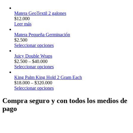
Matera GeoTextil 2 galones
$
12.000
Leer más
Matera Pequeña Germinación
$
2.500
Este
Seleccionar opciones
producto
tiene
Juicy Double Wraps
múltiples
$
2.500
–
$
40.000
variantes.
Este
Seleccionar opciones
Las
producto
opciones
tiene
King Palm King Hold 2 Gram Each
se
múltiples
$
18.000
–
$
320.000
pueden
variantes.
Este
Seleccionar opciones
elegir
Las
producto
en
opciones
tiene
Compra seguro y con todos los medios de
la
se
múltiples
pago
página
pueden
variantes.
de
elegir
Las
producto
en
opciones
la
se
página
pueden