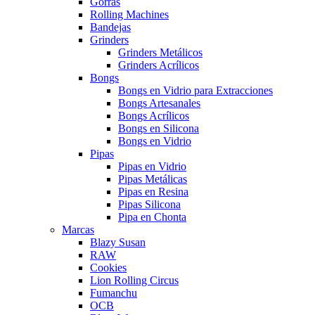
Gorras
Rolling Machines
Bandejas
Grinders
Grinders Metálicos
Grinders Acrílicos
Bongs
Bongs en Vidrio para Extracciones
Bongs Artesanales
Bongs Acrílicos
Bongs en Silicona
Bongs en Vidrio
Pipas
Pipas en Vidrio
Pipas Metálicas
Pipas en Resina
Pipas Silicona
Pipa en Chonta
Marcas
Blazy Susan
RAW
Cookies
Lion Rolling Circus
Fumanchu
OCB