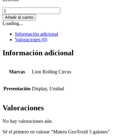
Matera
GeoTextil
Añadir al carrito
5
Loading...
galones
cantidad
Información adicional
Valoraciones (0)
Información adicional
Marcas
Lion Rolling Circus
Presentación
Display, Unidad
Valoraciones
No hay valoraciones aún.
Sé el primero en valorar “Matera GeoTextil 5 galones”