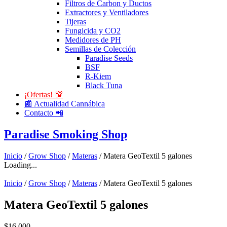
Filtros de Carbon y Ductos
Extractores y Ventiladores
Tijeras
Fungicida y CO2
Medidores de PH
Semillas de Colección
Paradise Seeds
BSF
R-Kiem
Black Tuna
¡Ofertas! 💯
📰 Actualidad Cannábica
Contacto 📲
Paradise Smoking Shop
Inicio
/
Grow Shop
/
Materas
/ Matera GeoTextil 5 galones
Loading...
Inicio
/
Grow Shop
/
Materas
/ Matera GeoTextil 5 galones
Matera GeoTextil 5 galones
$
16.000