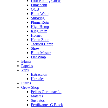
Lion Rolling Circus
Fumanchu
OCB
Blunt Wrap
Smoking
Pluma Roja
High Hemp
King Palm
Hornet
Hemp Zone
Twisted Hemp
Show
Blunt Master
Flat Wrap
Blunts
Papeles
Vaps
Extraccion
Herbales
Filtros
Grow Shop
Pellets Germinación
Materas
Sustratos
Fertilizantes G Black