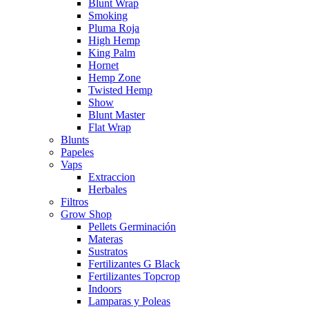
Blunt Wrap
Smoking
Pluma Roja
High Hemp
King Palm
Hornet
Hemp Zone
Twisted Hemp
Show
Blunt Master
Flat Wrap
Blunts
Papeles
Vaps
Extraccion
Herbales
Filtros
Grow Shop
Pellets Germinación
Materas
Sustratos
Fertilizantes G Black
Fertilizantes Topcrop
Indoors
Lamparas y Poleas