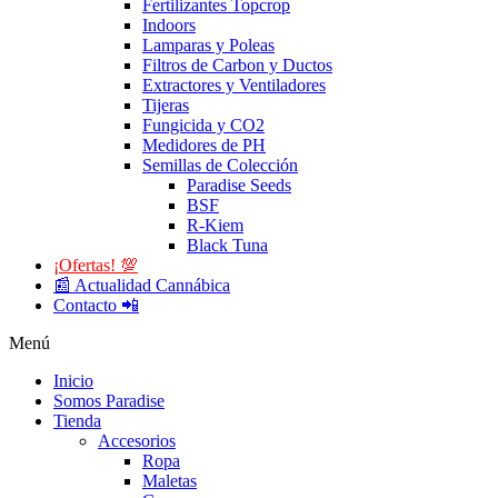
Fertilizantes Topcrop
Indoors
Lamparas y Poleas
Filtros de Carbon y Ductos
Extractores y Ventiladores
Tijeras
Fungicida y CO2
Medidores de PH
Semillas de Colección
Paradise Seeds
BSF
R-Kiem
Black Tuna
¡Ofertas! 💯
📰 Actualidad Cannábica
Contacto 📲
Menú
Inicio
Somos Paradise
Tienda
Accesorios
Ropa
Maletas