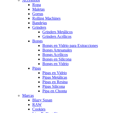
Accesorios
Ropa
Maletas
Gorras
Rolling Machines
Bandejas
Grinders
Grinders Metálicos
Grinders Acrílicos
Bongs
Bongs en Vidrio para Extracciones
Bongs Artesanales
Bongs Acrílicos
Bongs en Silicona
Bongs en Vidrio
Pipas
Pipas en Vidrio
Pipas Metálicas
Pipas en Resina
Pipas Silicona
Pipa en Chonta
Marcas
Blazy Susan
RAW
Cookies