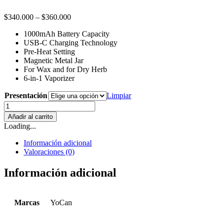
$
340.000
–
$
360.000
1000mAh Battery Capacity
USB-C Charging Technology
Pre-Heat Setting
Magnetic Metal Jar
For Wax and for Dry Herb
6-in-1 Vaporizer
Presentación
Limpiar
YoCan
Falcon
Añadir al carrito
6
Loading...
en
1
Información adicional
cantidad
Valoraciones (0)
Información adicional
Marcas
YoCan