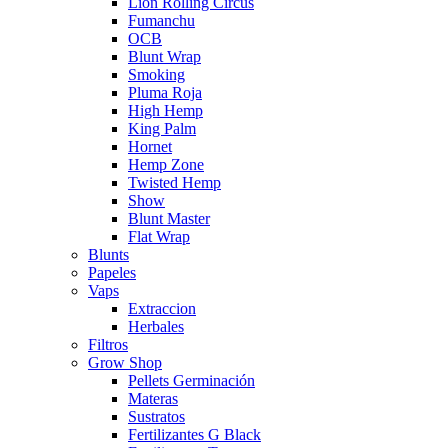
Lion Rolling Circus
Fumanchu
OCB
Blunt Wrap
Smoking
Pluma Roja
High Hemp
King Palm
Hornet
Hemp Zone
Twisted Hemp
Show
Blunt Master
Flat Wrap
Blunts
Papeles
Vaps
Extraccion
Herbales
Filtros
Grow Shop
Pellets Germinación
Materas
Sustratos
Fertilizantes G Black