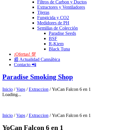
Filtros de Carbon y Ductos
Extractores y Ventiladores
Tijeras
Fungicida y CO2
Medidores de PH
Semillas de Colección
Paradise Seeds
BSF
R-Kiem
Black Tuna
¡Ofertas! 💯
📰 Actualidad Cannábica
Contacto 📲
Paradise Smoking Shop
Inicio
/
Vaps
/
Extraccion
/ YoCan Falcon 6 en 1
Loading...
Inicio
/
Vaps
/
Extraccion
/ YoCan Falcon 6 en 1
YoCan Falcon 6 en 1