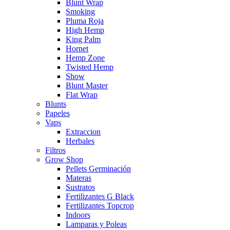
Blunt Wrap
Smoking
Pluma Roja
High Hemp
King Palm
Hornet
Hemp Zone
Twisted Hemp
Show
Blunt Master
Flat Wrap
Blunts
Papeles
Vaps
Extraccion
Herbales
Filtros
Grow Shop
Pellets Germinación
Materas
Sustratos
Fertilizantes G Black
Fertilizantes Topcrop
Indoors
Lamparas y Poleas