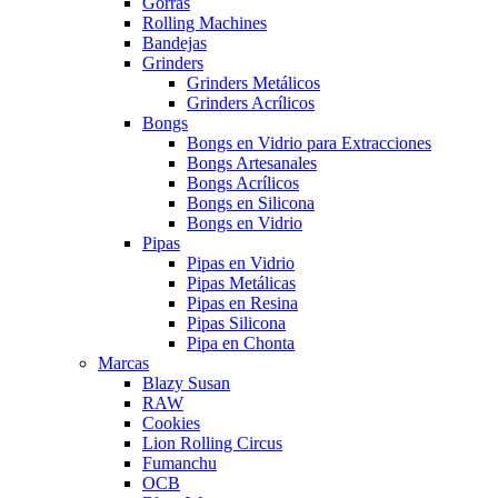
Gorras
Rolling Machines
Bandejas
Grinders
Grinders Metálicos
Grinders Acrílicos
Bongs
Bongs en Vidrio para Extracciones
Bongs Artesanales
Bongs Acrílicos
Bongs en Silicona
Bongs en Vidrio
Pipas
Pipas en Vidrio
Pipas Metálicas
Pipas en Resina
Pipas Silicona
Pipa en Chonta
Marcas
Blazy Susan
RAW
Cookies
Lion Rolling Circus
Fumanchu
OCB