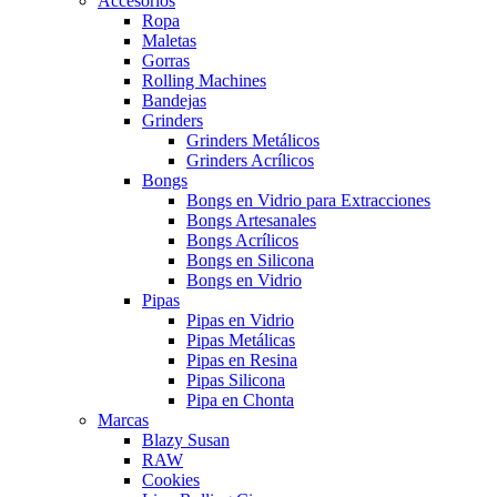
Accesorios
Ropa
Maletas
Gorras
Rolling Machines
Bandejas
Grinders
Grinders Metálicos
Grinders Acrílicos
Bongs
Bongs en Vidrio para Extracciones
Bongs Artesanales
Bongs Acrílicos
Bongs en Silicona
Bongs en Vidrio
Pipas
Pipas en Vidrio
Pipas Metálicas
Pipas en Resina
Pipas Silicona
Pipa en Chonta
Marcas
Blazy Susan
RAW
Cookies