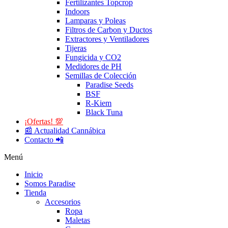
Fertilizantes Topcrop
Indoors
Lamparas y Poleas
Filtros de Carbon y Ductos
Extractores y Ventiladores
Tijeras
Fungicida y CO2
Medidores de PH
Semillas de Colección
Paradise Seeds
BSF
R-Kiem
Black Tuna
¡Ofertas! 💯
📰 Actualidad Cannábica
Contacto 📲
Menú
Inicio
Somos Paradise
Tienda
Accesorios
Ropa
Maletas