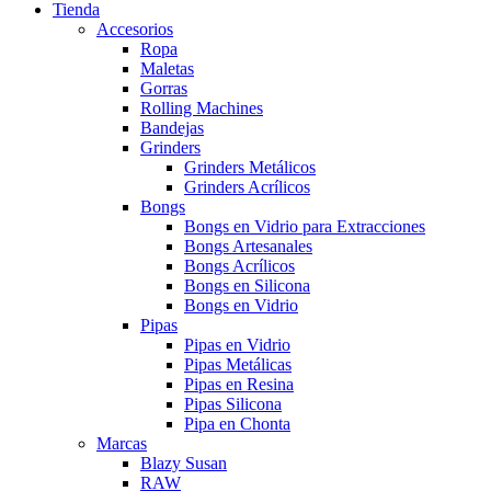
Tienda
Accesorios
Ropa
Maletas
Gorras
Rolling Machines
Bandejas
Grinders
Grinders Metálicos
Grinders Acrílicos
Bongs
Bongs en Vidrio para Extracciones
Bongs Artesanales
Bongs Acrílicos
Bongs en Silicona
Bongs en Vidrio
Pipas
Pipas en Vidrio
Pipas Metálicas
Pipas en Resina
Pipas Silicona
Pipa en Chonta
Marcas
Blazy Susan
RAW