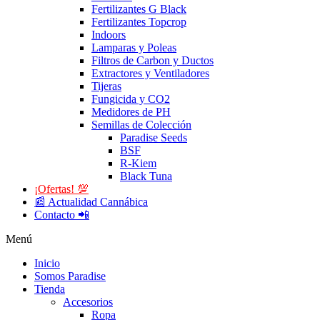
Fertilizantes G Black
Fertilizantes Topcrop
Indoors
Lamparas y Poleas
Filtros de Carbon y Ductos
Extractores y Ventiladores
Tijeras
Fungicida y CO2
Medidores de PH
Semillas de Colección
Paradise Seeds
BSF
R-Kiem
Black Tuna
¡Ofertas! 💯
📰 Actualidad Cannábica
Contacto 📲
Menú
Inicio
Somos Paradise
Tienda
Accesorios
Ropa