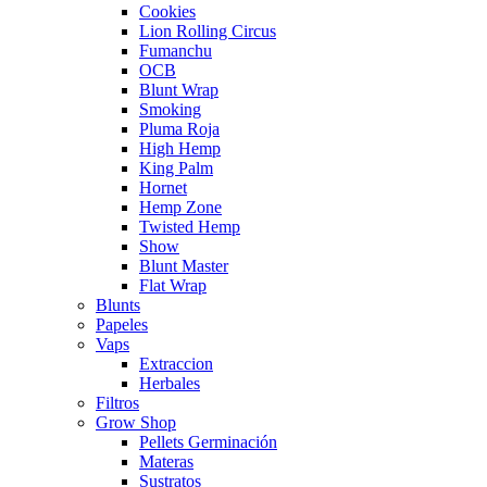
Cookies
Lion Rolling Circus
Fumanchu
OCB
Blunt Wrap
Smoking
Pluma Roja
High Hemp
King Palm
Hornet
Hemp Zone
Twisted Hemp
Show
Blunt Master
Flat Wrap
Blunts
Papeles
Vaps
Extraccion
Herbales
Filtros
Grow Shop
Pellets Germinación
Materas
Sustratos