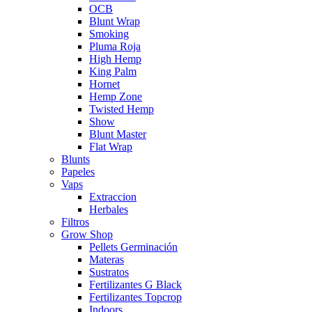
OCB
Blunt Wrap
Smoking
Pluma Roja
High Hemp
King Palm
Hornet
Hemp Zone
Twisted Hemp
Show
Blunt Master
Flat Wrap
Blunts
Papeles
Vaps
Extraccion
Herbales
Filtros
Grow Shop
Pellets Germinación
Materas
Sustratos
Fertilizantes G Black
Fertilizantes Topcrop
Indoors