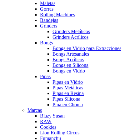
Maletas
Gorras
Rolling Machines
Bandejas
Grinders
Grinders Metálicos
Grinders Acrílicos
Bongs
Bongs en Vidrio para Extracciones
Bongs Artesanales
Bongs Acrílicos
Bongs en Silicona
Bongs en Vidrio
Pipas
Pipas en Vidrio
Pipas Metálicas
Pipas en Resina
Pipas Silicona
Pipa en Chonta
Marcas
Blazy Susan
RAW
Cookies
Lion Rolling Circus
Fumanchu