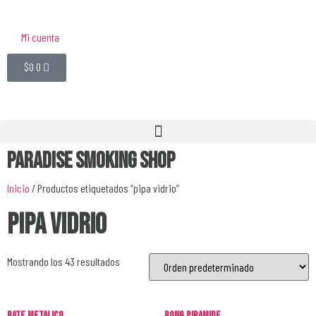
Mi cuenta
$
0
0
Paradise Smoking Shop
Inicio
/ Productos etiquetados “pipa vidrio”
pipa vidrio
Mostrando los 43 resultados
Bate Metalico
Bong Piramide