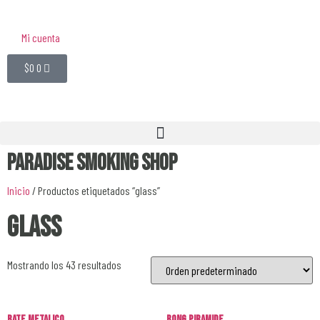
Mi cuenta
$
0
0
Paradise Smoking Shop
Inicio
/ Productos etiquetados “glass”
glass
Mostrando los 43 resultados
Bate Metalico
Bong Piramide