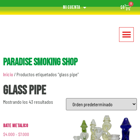
0
Mi cuenta
$
0
Paradise Smoking Shop
Inicio
/ Productos etiquetados “glass pipe”
glass pipe
Mostrando los 43 resultados
Bate Metalico
$
4.000
–
$
7.000