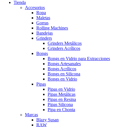
Tienda
Accesorios
Ropa
Maletas
Gorras
Rolling Machines
Bandejas
Grinders
Grinders Metálicos
Grinders Acrílicos
Bongs
Bongs en Vidrio para Extracciones
Bongs Artesanales
Bongs Acrílicos
Bongs en Silicona
Bongs en Vidrio
Pipas
Pipas en Vidrio
Pipas Metálicas
Pipas en Resina
Pipas Silicona
Pipa en Chonta
Marcas
Blazy Susan
RAW