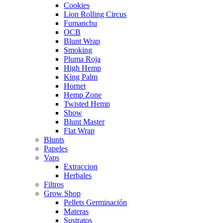
Cookies
Lion Rolling Circus
Fumanchu
OCB
Blunt Wrap
Smoking
Pluma Roja
High Hemp
King Palm
Hornet
Hemp Zone
Twisted Hemp
Show
Blunt Master
Flat Wrap
Blunts
Papeles
Vaps
Extraccion
Herbales
Filtros
Grow Shop
Pellets Germinación
Materas
Sustratos