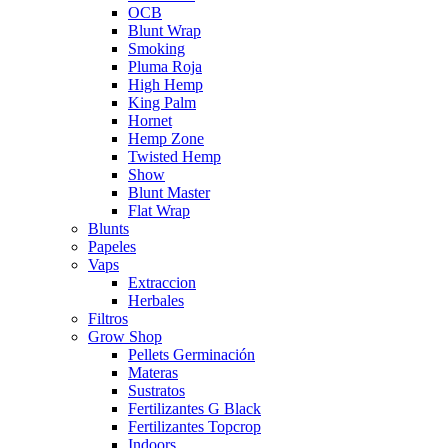
OCB
Blunt Wrap
Smoking
Pluma Roja
High Hemp
King Palm
Hornet
Hemp Zone
Twisted Hemp
Show
Blunt Master
Flat Wrap
Blunts
Papeles
Vaps
Extraccion
Herbales
Filtros
Grow Shop
Pellets Germinación
Materas
Sustratos
Fertilizantes G Black
Fertilizantes Topcrop
Indoors