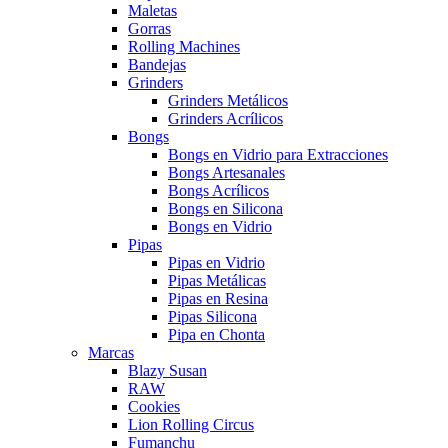
Maletas
Gorras
Rolling Machines
Bandejas
Grinders
Grinders Metálicos
Grinders Acrílicos
Bongs
Bongs en Vidrio para Extracciones
Bongs Artesanales
Bongs Acrílicos
Bongs en Silicona
Bongs en Vidrio
Pipas
Pipas en Vidrio
Pipas Metálicas
Pipas en Resina
Pipas Silicona
Pipa en Chonta
Marcas
Blazy Susan
RAW
Cookies
Lion Rolling Circus
Fumanchu