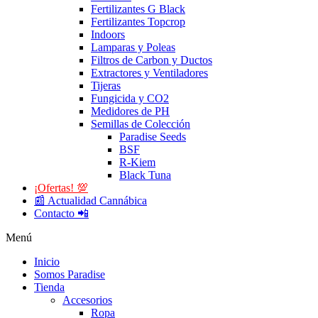
Fertilizantes G Black
Fertilizantes Topcrop
Indoors
Lamparas y Poleas
Filtros de Carbon y Ductos
Extractores y Ventiladores
Tijeras
Fungicida y CO2
Medidores de PH
Semillas de Colección
Paradise Seeds
BSF
R-Kiem
Black Tuna
¡Ofertas! 💯
📰 Actualidad Cannábica
Contacto 📲
Menú
Inicio
Somos Paradise
Tienda
Accesorios
Ropa