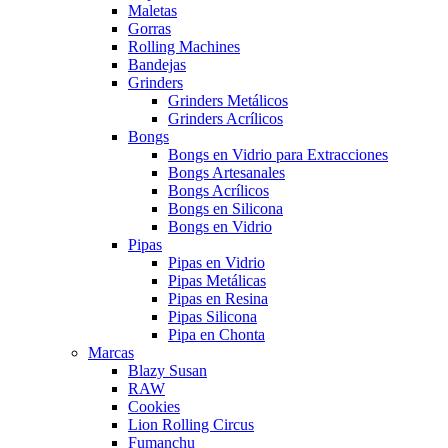
Maletas
Gorras
Rolling Machines
Bandejas
Grinders
Grinders Metálicos
Grinders Acrílicos
Bongs
Bongs en Vidrio para Extracciones
Bongs Artesanales
Bongs Acrílicos
Bongs en Silicona
Bongs en Vidrio
Pipas
Pipas en Vidrio
Pipas Metálicas
Pipas en Resina
Pipas Silicona
Pipa en Chonta
Marcas
Blazy Susan
RAW
Cookies
Lion Rolling Circus
Fumanchu