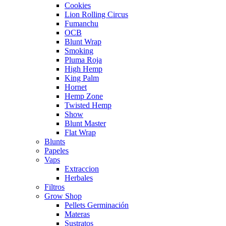
Cookies
Lion Rolling Circus
Fumanchu
OCB
Blunt Wrap
Smoking
Pluma Roja
High Hemp
King Palm
Hornet
Hemp Zone
Twisted Hemp
Show
Blunt Master
Flat Wrap
Blunts
Papeles
Vaps
Extraccion
Herbales
Filtros
Grow Shop
Pellets Germinación
Materas
Sustratos