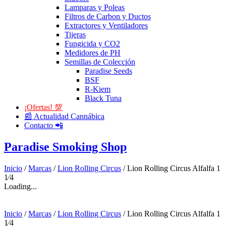
Lamparas y Poleas
Filtros de Carbon y Ductos
Extractores y Ventiladores
Tijeras
Fungicida y CO2
Medidores de PH
Semillas de Colección
Paradise Seeds
BSF
R-Kiem
Black Tuna
¡Ofertas! 💯
📰 Actualidad Cannábica
Contacto 📲
Paradise Smoking Shop
Inicio
/
Marcas
/
Lion Rolling Circus
/ Lion Rolling Circus Alfalfa 1
1⁄4
Loading...
Inicio
/
Marcas
/
Lion Rolling Circus
/ Lion Rolling Circus Alfalfa 1
1⁄4