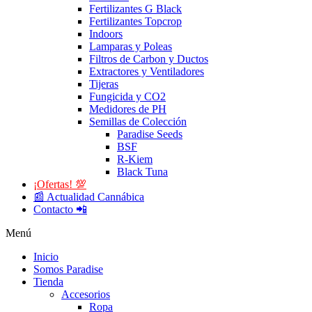
Fertilizantes G Black
Fertilizantes Topcrop
Indoors
Lamparas y Poleas
Filtros de Carbon y Ductos
Extractores y Ventiladores
Tijeras
Fungicida y CO2
Medidores de PH
Semillas de Colección
Paradise Seeds
BSF
R-Kiem
Black Tuna
¡Ofertas! 💯
📰 Actualidad Cannábica
Contacto 📲
Menú
Inicio
Somos Paradise
Tienda
Accesorios
Ropa