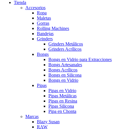
Tienda
Accesorios
Ropa
Maletas
Gorras
Rolling Machines
Bandejas
Grinders
Grinders Metálicos
Grinders Acrílicos
Bongs
Bongs en Vidrio para Extracciones
Bongs Artesanales
Bongs Acrílicos
Bongs en Silicona
Bongs en Vidrio
Pipas
Pipas en Vidrio
Pipas Metálicas
Pipas en Resina
Pipas Silicona
Pipa en Chonta
Marcas
Blazy Susan
RAW