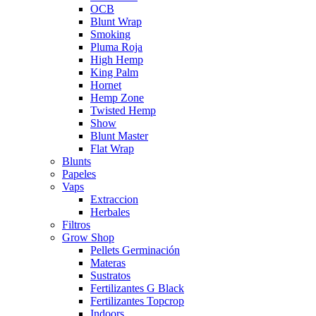
OCB
Blunt Wrap
Smoking
Pluma Roja
High Hemp
King Palm
Hornet
Hemp Zone
Twisted Hemp
Show
Blunt Master
Flat Wrap
Blunts
Papeles
Vaps
Extraccion
Herbales
Filtros
Grow Shop
Pellets Germinación
Materas
Sustratos
Fertilizantes G Black
Fertilizantes Topcrop
Indoors