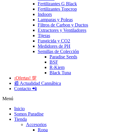
Fertilizantes G Black
Fertilizantes Topcrop
Indoors
Lamparas y Poleas
Filtros de Carbon y Ductos
Extractores y Ventiladores
Tijeras
Fungicida y CO2
Medidores de PH
Semillas de Colección
Paradise Seeds
BSF
R-Kiem
Black Tuna
¡Ofertas! 💯
📰 Actualidad Cannábica
Contacto 📲
Menú
Inicio
Somos Paradise
Tienda
Accesorios
Ropa