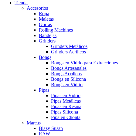
Tienda
Accesorios
Ropa
Maletas
Gorras
Rolling Machines
Bandejas
Grinders
Grinders Metálicos
Grinders Acrílicos
Bongs
Bongs en Vidrio para Extracciones
Bongs Artesanales
Bongs Acrílicos
Bongs en Silicona
Bongs en Vidrio
Pipas
Pipas en Vidrio
Pipas Metálicas
Pipas en Resina
Pipas Silicona
Pipa en Chonta
Marcas
Blazy Susan
RAW