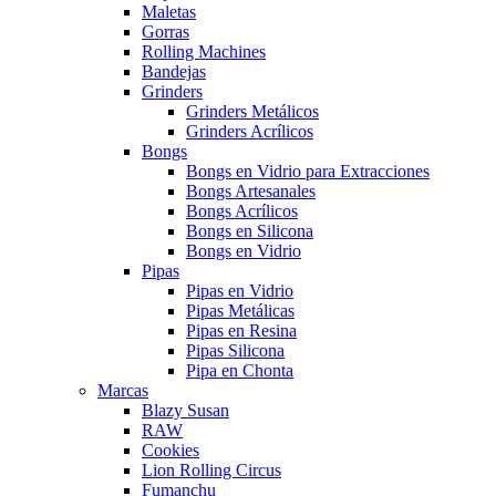
Maletas
Gorras
Rolling Machines
Bandejas
Grinders
Grinders Metálicos
Grinders Acrílicos
Bongs
Bongs en Vidrio para Extracciones
Bongs Artesanales
Bongs Acrílicos
Bongs en Silicona
Bongs en Vidrio
Pipas
Pipas en Vidrio
Pipas Metálicas
Pipas en Resina
Pipas Silicona
Pipa en Chonta
Marcas
Blazy Susan
RAW
Cookies
Lion Rolling Circus
Fumanchu