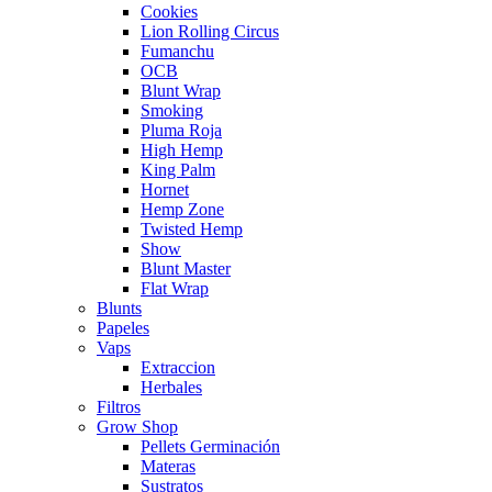
Cookies
Lion Rolling Circus
Fumanchu
OCB
Blunt Wrap
Smoking
Pluma Roja
High Hemp
King Palm
Hornet
Hemp Zone
Twisted Hemp
Show
Blunt Master
Flat Wrap
Blunts
Papeles
Vaps
Extraccion
Herbales
Filtros
Grow Shop
Pellets Germinación
Materas
Sustratos