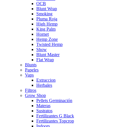
OCB
Blunt Wrap
Smoking
Pluma Roja
High Hemp
King Palm
Hornet
Hemp Zone
Twisted Hemp
Show
Blunt Master
Flat Wrap
Blunts
Papeles
Vaps
Extraccion
Herbales
Filtros
Grow Shop
Pellets Germinación
Materas
Sustratos
Fertilizantes G Black
Fertilizantes Topcrop
Indoors