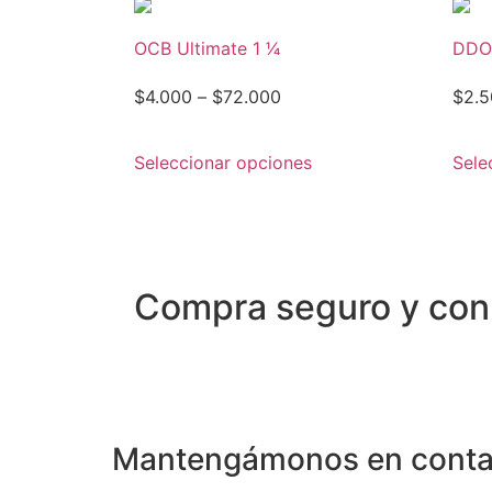
OCB Ultimate 1 1⁄4
DDO
$
4.000
–
$
72.000
$
2.5
Seleccionar opciones
Sele
Compra seguro y con
Mantengámonos en conta