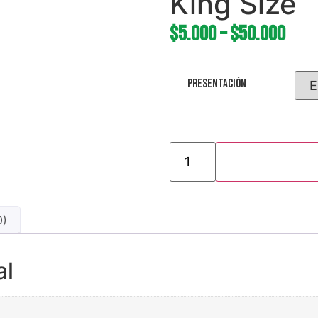
King Size
$
5.000
–
$
50.000
Presentación
0)
al