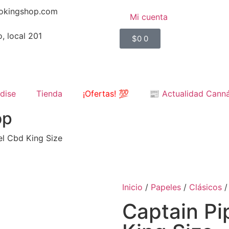
okingshop.com
Mi cuenta
, local 201
$
0
0
dise
Tienda
¡Ofertas! 💯
📰 Actualidad Cann
op
el Cbd King Size
Inicio
/
Papeles
/
Clásicos
/
Captain Pi