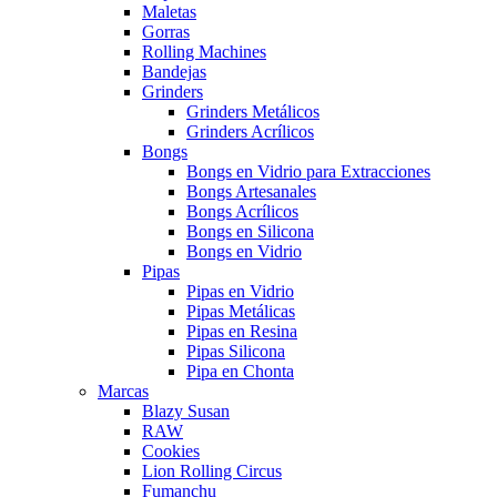
Maletas
Gorras
Rolling Machines
Bandejas
Grinders
Grinders Metálicos
Grinders Acrílicos
Bongs
Bongs en Vidrio para Extracciones
Bongs Artesanales
Bongs Acrílicos
Bongs en Silicona
Bongs en Vidrio
Pipas
Pipas en Vidrio
Pipas Metálicas
Pipas en Resina
Pipas Silicona
Pipa en Chonta
Marcas
Blazy Susan
RAW
Cookies
Lion Rolling Circus
Fumanchu