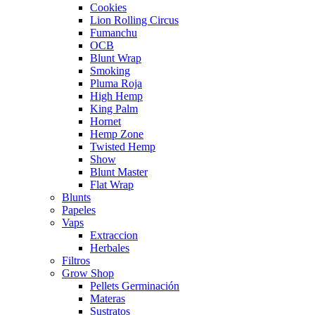
Cookies
Lion Rolling Circus
Fumanchu
OCB
Blunt Wrap
Smoking
Pluma Roja
High Hemp
King Palm
Hornet
Hemp Zone
Twisted Hemp
Show
Blunt Master
Flat Wrap
Blunts
Papeles
Vaps
Extraccion
Herbales
Filtros
Grow Shop
Pellets Germinación
Materas
Sustratos