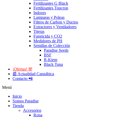
Fertilizantes G Black
Fertilizantes Topcrop
Indoors
Lamparas y Poleas
Filtros de Carbon y Ductos
Extractores y Ventiladores
Tijeras
Fungicida y CO2
Medidores de PH
Semillas de Colección
Paradise Seeds
BSF
R-Kiem
Black Tuna
¡Ofertas! 💯
📰 Actualidad Cannábica
Contacto 📲
Menú
Inicio
Somos Paradise
Tienda
Accesorios
Ropa