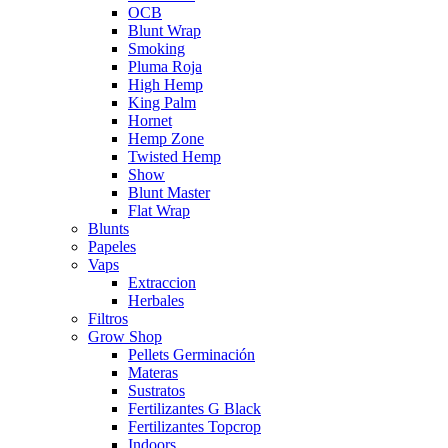
OCB
Blunt Wrap
Smoking
Pluma Roja
High Hemp
King Palm
Hornet
Hemp Zone
Twisted Hemp
Show
Blunt Master
Flat Wrap
Blunts
Papeles
Vaps
Extraccion
Herbales
Filtros
Grow Shop
Pellets Germinación
Materas
Sustratos
Fertilizantes G Black
Fertilizantes Topcrop
Indoors