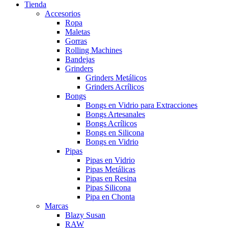
Tienda
Accesorios
Ropa
Maletas
Gorras
Rolling Machines
Bandejas
Grinders
Grinders Metálicos
Grinders Acrílicos
Bongs
Bongs en Vidrio para Extracciones
Bongs Artesanales
Bongs Acrílicos
Bongs en Silicona
Bongs en Vidrio
Pipas
Pipas en Vidrio
Pipas Metálicas
Pipas en Resina
Pipas Silicona
Pipa en Chonta
Marcas
Blazy Susan
RAW