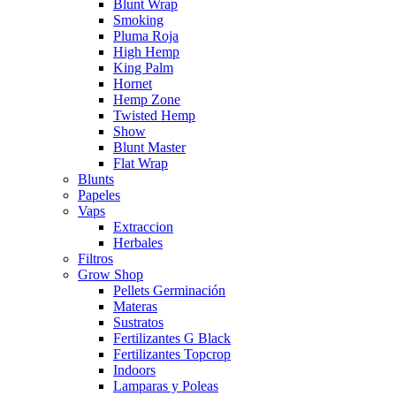
Blunt Wrap
Smoking
Pluma Roja
High Hemp
King Palm
Hornet
Hemp Zone
Twisted Hemp
Show
Blunt Master
Flat Wrap
Blunts
Papeles
Vaps
Extraccion
Herbales
Filtros
Grow Shop
Pellets Germinación
Materas
Sustratos
Fertilizantes G Black
Fertilizantes Topcrop
Indoors
Lamparas y Poleas