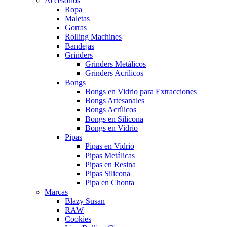
Accesorios
Ropa
Maletas
Gorras
Rolling Machines
Bandejas
Grinders
Grinders Metálicos
Grinders Acrílicos
Bongs
Bongs en Vidrio para Extracciones
Bongs Artesanales
Bongs Acrílicos
Bongs en Silicona
Bongs en Vidrio
Pipas
Pipas en Vidrio
Pipas Metálicas
Pipas en Resina
Pipas Silicona
Pipa en Chonta
Marcas
Blazy Susan
RAW
Cookies