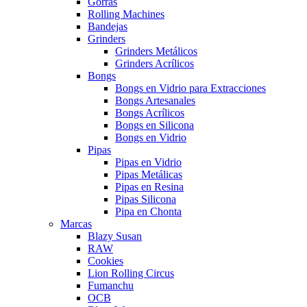
Gorras
Rolling Machines
Bandejas
Grinders
Grinders Metálicos
Grinders Acrílicos
Bongs
Bongs en Vidrio para Extracciones
Bongs Artesanales
Bongs Acrílicos
Bongs en Silicona
Bongs en Vidrio
Pipas
Pipas en Vidrio
Pipas Metálicas
Pipas en Resina
Pipas Silicona
Pipa en Chonta
Marcas
Blazy Susan
RAW
Cookies
Lion Rolling Circus
Fumanchu
OCB