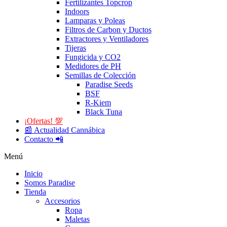
Fertilizantes Topcrop
Indoors
Lamparas y Poleas
Filtros de Carbon y Ductos
Extractores y Ventiladores
Tijeras
Fungicida y CO2
Medidores de PH
Semillas de Colección
Paradise Seeds
BSF
R-Kiem
Black Tuna
¡Ofertas! 💯
📰 Actualidad Cannábica
Contacto 📲
Menú
Inicio
Somos Paradise
Tienda
Accesorios
Ropa
Maletas