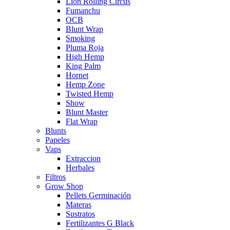
Lion Rolling Circus
Fumanchu
OCB
Blunt Wrap
Smoking
Pluma Roja
High Hemp
King Palm
Hornet
Hemp Zone
Twisted Hemp
Show
Blunt Master
Flat Wrap
Blunts
Papeles
Vaps
Extraccion
Herbales
Filtros
Grow Shop
Pellets Germinación
Materas
Sustratos
Fertilizantes G Black