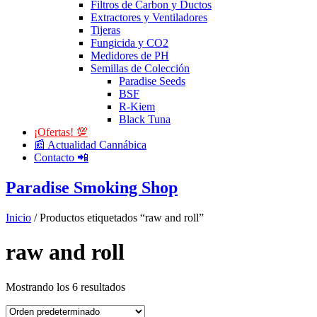
Filtros de Carbon y Ductos
Extractores y Ventiladores
Tijeras
Fungicida y CO2
Medidores de PH
Semillas de Colección
Paradise Seeds
BSF
R-Kiem
Black Tuna
¡Ofertas! 💯
📰 Actualidad Cannábica
Contacto 📲
Paradise Smoking Shop
Inicio
/ Productos etiquetados “raw and roll”
raw and roll
Mostrando los 6 resultados