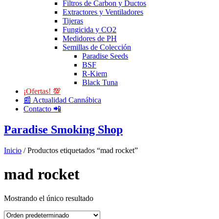
Filtros de Carbon y Ductos
Extractores y Ventiladores
Tijeras
Fungicida y CO2
Medidores de PH
Semillas de Colección
Paradise Seeds
BSF
R-Kiem
Black Tuna
¡Ofertas! 💯
📰 Actualidad Cannábica
Contacto 📲
Paradise Smoking Shop
Inicio
/ Productos etiquetados “mad rocket”
mad rocket
Mostrando el único resultado