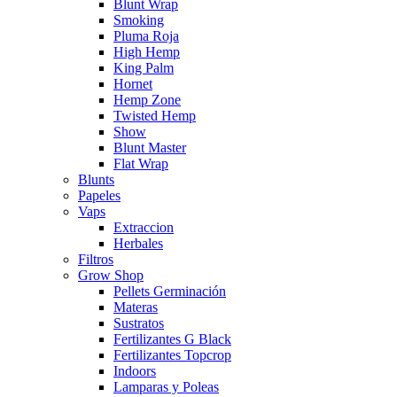
Blunt Wrap
Smoking
Pluma Roja
High Hemp
King Palm
Hornet
Hemp Zone
Twisted Hemp
Show
Blunt Master
Flat Wrap
Blunts
Papeles
Vaps
Extraccion
Herbales
Filtros
Grow Shop
Pellets Germinación
Materas
Sustratos
Fertilizantes G Black
Fertilizantes Topcrop
Indoors
Lamparas y Poleas