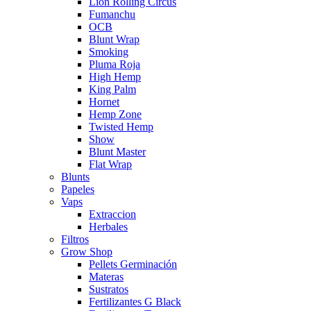
Lion Rolling Circus
Fumanchu
OCB
Blunt Wrap
Smoking
Pluma Roja
High Hemp
King Palm
Hornet
Hemp Zone
Twisted Hemp
Show
Blunt Master
Flat Wrap
Blunts
Papeles
Vaps
Extraccion
Herbales
Filtros
Grow Shop
Pellets Germinación
Materas
Sustratos
Fertilizantes G Black