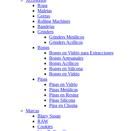
Accesorios
Ropa
Maletas
Gorras
Rolling Machines
Bandejas
Grinders
Grinders Metálicos
Grinders Acrílicos
Bongs
Bongs en Vidrio para Extracciones
Bongs Artesanales
Bongs Acrílicos
Bongs en Silicona
Bongs en Vidrio
Pipas
Pipas en Vidrio
Pipas Metálicas
Pipas en Resina
Pipas Silicona
Pipa en Chonta
Marcas
Blazy Susan
RAW
Cookies