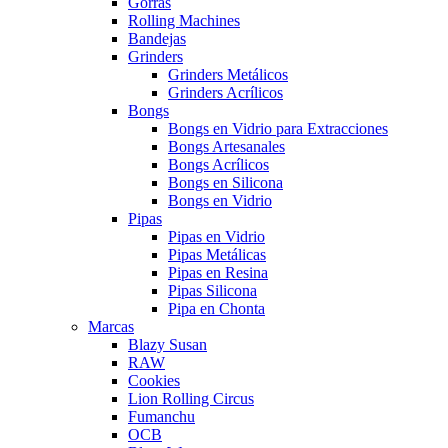
Gorras
Rolling Machines
Bandejas
Grinders
Grinders Metálicos
Grinders Acrílicos
Bongs
Bongs en Vidrio para Extracciones
Bongs Artesanales
Bongs Acrílicos
Bongs en Silicona
Bongs en Vidrio
Pipas
Pipas en Vidrio
Pipas Metálicas
Pipas en Resina
Pipas Silicona
Pipa en Chonta
Marcas
Blazy Susan
RAW
Cookies
Lion Rolling Circus
Fumanchu
OCB