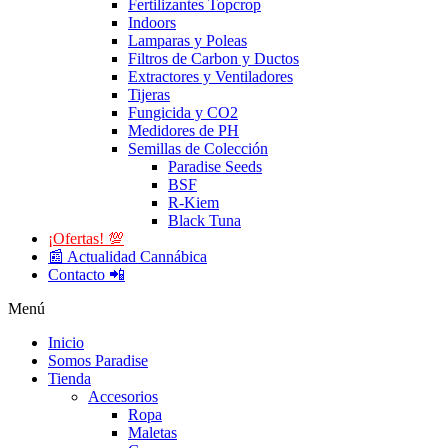
Fertilizantes Topcrop
Indoors
Lamparas y Poleas
Filtros de Carbon y Ductos
Extractores y Ventiladores
Tijeras
Fungicida y CO2
Medidores de PH
Semillas de Colección
Paradise Seeds
BSF
R-Kiem
Black Tuna
¡Ofertas! 💯
📰 Actualidad Cannábica
Contacto 📲
Menú
Inicio
Somos Paradise
Tienda
Accesorios
Ropa
Maletas