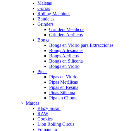
Maletas
Gorras
Rolling Machines
Bandejas
Grinders
Grinders Metálicos
Grinders Acrílicos
Bongs
Bongs en Vidrio para Extracciones
Bongs Artesanales
Bongs Acrílicos
Bongs en Silicona
Bongs en Vidrio
Pipas
Pipas en Vidrio
Pipas Metálicas
Pipas en Resina
Pipas Silicona
Pipa en Chonta
Marcas
Blazy Susan
RAW
Cookies
Lion Rolling Circus
Fumanchu