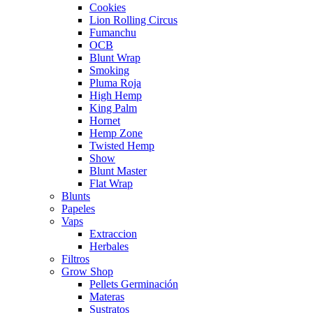
Cookies
Lion Rolling Circus
Fumanchu
OCB
Blunt Wrap
Smoking
Pluma Roja
High Hemp
King Palm
Hornet
Hemp Zone
Twisted Hemp
Show
Blunt Master
Flat Wrap
Blunts
Papeles
Vaps
Extraccion
Herbales
Filtros
Grow Shop
Pellets Germinación
Materas
Sustratos