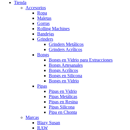
Tienda
Accesorios
Ropa
Maletas
Gorras
Rolling Machines
Bandejas
Grinders
Grinders Metálicos
Grinders Acrílicos
Bongs
Bongs en Vidrio para Extracciones
Bongs Artesanales
Bongs Acrílicos
Bongs en Silicona
Bongs en Vidrio
Pipas
Pipas en Vidrio
Pipas Metálicas
Pipas en Resina
Pipas Silicona
Pipa en Chonta
Marcas
Blazy Susan
RAW