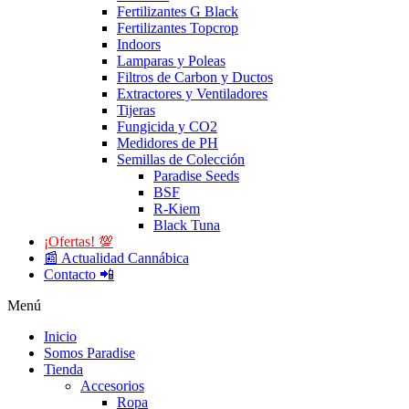
Fertilizantes G Black
Fertilizantes Topcrop
Indoors
Lamparas y Poleas
Filtros de Carbon y Ductos
Extractores y Ventiladores
Tijeras
Fungicida y CO2
Medidores de PH
Semillas de Colección
Paradise Seeds
BSF
R-Kiem
Black Tuna
¡Ofertas! 💯
📰 Actualidad Cannábica
Contacto 📲
Menú
Inicio
Somos Paradise
Tienda
Accesorios
Ropa