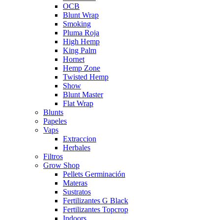
OCB
Blunt Wrap
Smoking
Pluma Roja
High Hemp
King Palm
Hornet
Hemp Zone
Twisted Hemp
Show
Blunt Master
Flat Wrap
Blunts
Papeles
Vaps
Extraccion
Herbales
Filtros
Grow Shop
Pellets Germinación
Materas
Sustratos
Fertilizantes G Black
Fertilizantes Topcrop
Indoors