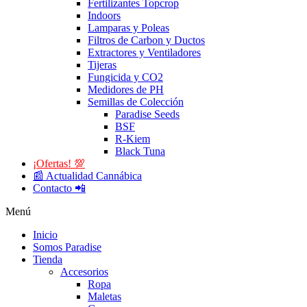
Fertilizantes Topcrop
Indoors
Lamparas y Poleas
Filtros de Carbon y Ductos
Extractores y Ventiladores
Tijeras
Fungicida y CO2
Medidores de PH
Semillas de Colección
Paradise Seeds
BSF
R-Kiem
Black Tuna
¡Ofertas! 💯
📰 Actualidad Cannábica
Contacto 📲
Menú
Inicio
Somos Paradise
Tienda
Accesorios
Ropa
Maletas