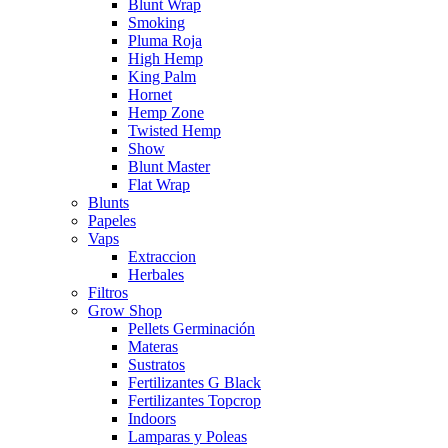
Blunt Wrap
Smoking
Pluma Roja
High Hemp
King Palm
Hornet
Hemp Zone
Twisted Hemp
Show
Blunt Master
Flat Wrap
Blunts
Papeles
Vaps
Extraccion
Herbales
Filtros
Grow Shop
Pellets Germinación
Materas
Sustratos
Fertilizantes G Black
Fertilizantes Topcrop
Indoors
Lamparas y Poleas