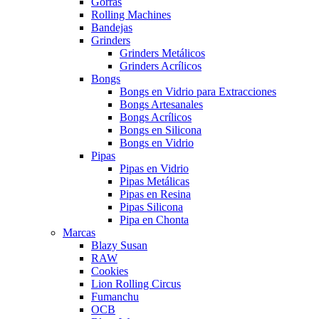
Gorras
Rolling Machines
Bandejas
Grinders
Grinders Metálicos
Grinders Acrílicos
Bongs
Bongs en Vidrio para Extracciones
Bongs Artesanales
Bongs Acrílicos
Bongs en Silicona
Bongs en Vidrio
Pipas
Pipas en Vidrio
Pipas Metálicas
Pipas en Resina
Pipas Silicona
Pipa en Chonta
Marcas
Blazy Susan
RAW
Cookies
Lion Rolling Circus
Fumanchu
OCB