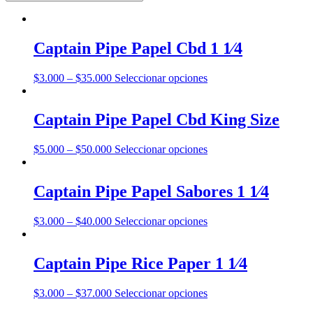
Captain Pipe Papel Cbd 1 1⁄4
Este
$
3.000
–
$
35.000
Seleccionar opciones
producto
tiene
múltiples
Captain Pipe Papel Cbd King Size
variantes.
Las
Este
$
5.000
–
$
50.000
Seleccionar opciones
opciones
producto
se
tiene
pueden
múltiples
Captain Pipe Papel Sabores 1 1⁄4
elegir
variantes.
en
Las
la
Este
$
3.000
–
$
40.000
Seleccionar opciones
opciones
página
producto
se
de
tiene
pueden
producto
múltiples
Captain Pipe Rice Paper 1 1⁄4
elegir
variantes.
en
Las
la
Este
$
3.000
–
$
37.000
Seleccionar opciones
opciones
página
producto
se
de