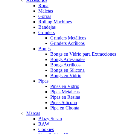
Accesorios
Ropa
Maletas
Gorras
Rolling Machines
Bandejas
Grinders
Grinders Metálicos
Grinders Acrílicos
Bongs
Bongs en Vidrio para Extracciones
Bongs Artesanales
Bongs Acrílicos
Bongs en Silicona
Bongs en Vidrio
Pipas
Pipas en Vidrio
Pipas Metálicas
Pipas en Resina
Pipas Silicona
Pipa en Chonta
Marcas
Blazy Susan
RAW
Cookies