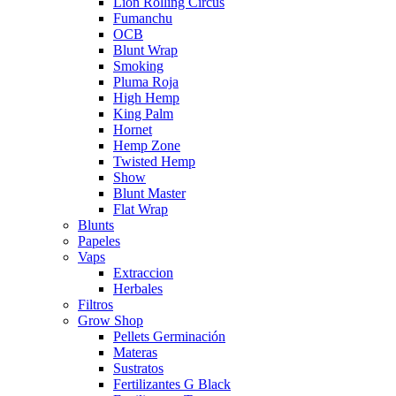
Lion Rolling Circus
Fumanchu
OCB
Blunt Wrap
Smoking
Pluma Roja
High Hemp
King Palm
Hornet
Hemp Zone
Twisted Hemp
Show
Blunt Master
Flat Wrap
Blunts
Papeles
Vaps
Extraccion
Herbales
Filtros
Grow Shop
Pellets Germinación
Materas
Sustratos
Fertilizantes G Black