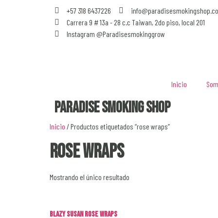
+57 318 6437226
info@paradisesmokingshop.c
Carrera 9 # 13a - 28 c.c Taiwan, 2do piso, local 201
Instagram @Paradisesmokinggrow
Inicio
Som
Paradise Smoking Shop
Inicio
/ Productos etiquetados “rose wraps”
rose wraps
Mostrando el único resultado
Blazy Susan Rose Wraps