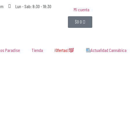
om
Lun - Sab: 8:30 - 18:30
Mi cuenta
$
0
0
os Paradise
Tienda
¡Ofertas!
Actualidad Cannábica