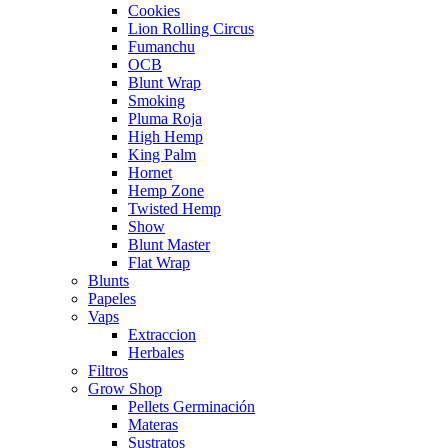
Cookies
Lion Rolling Circus
Fumanchu
OCB
Blunt Wrap
Smoking
Pluma Roja
High Hemp
King Palm
Hornet
Hemp Zone
Twisted Hemp
Show
Blunt Master
Flat Wrap
Blunts
Papeles
Vaps
Extraccion
Herbales
Filtros
Grow Shop
Pellets Germinación
Materas
Sustratos