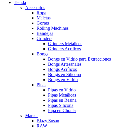
Tienda
Accesorios
Ropa
Maletas
Gorras
Rolling Machines
Bandejas
Grinders
Grinders Metálicos
Grinders Acrílicos
Bongs
Bongs en Vidrio para Extracciones
Bongs Artesanales
Bongs Acrílicos
Bongs en Silicona
Bongs en Vidrio
Pipas
Pipas en Vidrio
Pipas Metálicas
Pipas en Resina
Pipas Silicona
Pipa en Chonta
Marcas
Blazy Susan
RAW