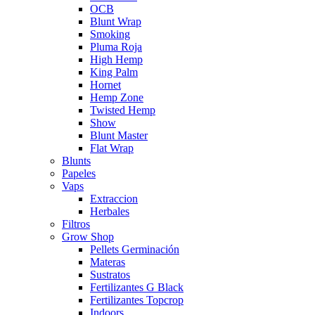
OCB
Blunt Wrap
Smoking
Pluma Roja
High Hemp
King Palm
Hornet
Hemp Zone
Twisted Hemp
Show
Blunt Master
Flat Wrap
Blunts
Papeles
Vaps
Extraccion
Herbales
Filtros
Grow Shop
Pellets Germinación
Materas
Sustratos
Fertilizantes G Black
Fertilizantes Topcrop
Indoors