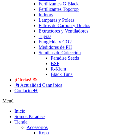
Fertilizantes G Black
Fertilizantes Topcrop
Indoors
Lamparas y Poleas
Filtros de Carbon y Ductos
Extractores y Ventiladores
Tijeras
Fungicida y CO2
Medidores de PH
Semillas de Colección
Paradise Seeds
BSF
R-Kiem
Black Tuna
¡Ofertas! 💯
📰 Actualidad Cannábica
Contacto 📲
Menú
Inicio
Somos Paradise
Tienda
Accesorios
Ropa