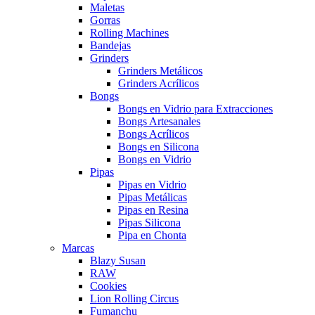
Maletas
Gorras
Rolling Machines
Bandejas
Grinders
Grinders Metálicos
Grinders Acrílicos
Bongs
Bongs en Vidrio para Extracciones
Bongs Artesanales
Bongs Acrílicos
Bongs en Silicona
Bongs en Vidrio
Pipas
Pipas en Vidrio
Pipas Metálicas
Pipas en Resina
Pipas Silicona
Pipa en Chonta
Marcas
Blazy Susan
RAW
Cookies
Lion Rolling Circus
Fumanchu