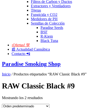
Filtros de Carbon y Ductos
Extractores y Ventiladores
Tijeras
Fungicida y CO2
Medidores de PH
Semillas de Colección
Paradise Seeds
BSF
R-Kiem
Black Tuna
¡Ofertas! 💯
📰 Actualidad Cannábica
Contacto 📲
Paradise Smoking Shop
Inicio
/ Productos etiquetados “RAW Classic Black #9”
RAW Classic Black #9
Mostrando los 2 resultados