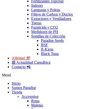
Fertilizantes Topcrop
Indoors
Lamparas y Poleas
Filtros de Carbon y Ductos
Extractores y Ventiladores
Tijeras
Fungicida y CO2
Medidores de PH
Semillas de Colección
Paradise Seeds
BSF
R-Kiem
Black Tuna
¡Ofertas! 💯
📰 Actualidad Cannábica
Contacto 📲
Menú
Inicio
Somos Paradise
Tienda
Accesorios
Ropa
Maletas