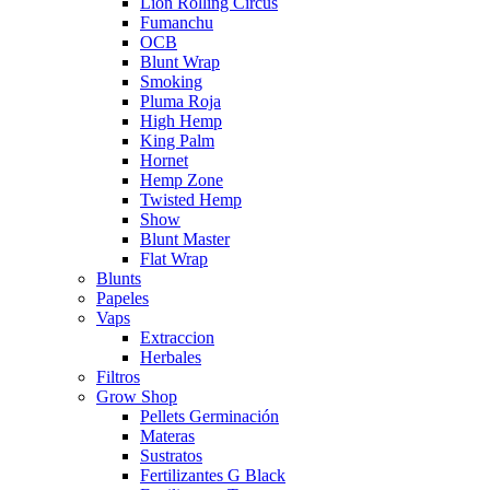
Lion Rolling Circus
Fumanchu
OCB
Blunt Wrap
Smoking
Pluma Roja
High Hemp
King Palm
Hornet
Hemp Zone
Twisted Hemp
Show
Blunt Master
Flat Wrap
Blunts
Papeles
Vaps
Extraccion
Herbales
Filtros
Grow Shop
Pellets Germinación
Materas
Sustratos
Fertilizantes G Black