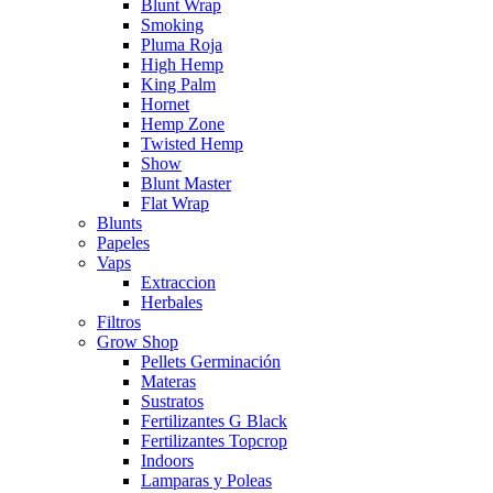
Blunt Wrap
Smoking
Pluma Roja
High Hemp
King Palm
Hornet
Hemp Zone
Twisted Hemp
Show
Blunt Master
Flat Wrap
Blunts
Papeles
Vaps
Extraccion
Herbales
Filtros
Grow Shop
Pellets Germinación
Materas
Sustratos
Fertilizantes G Black
Fertilizantes Topcrop
Indoors
Lamparas y Poleas