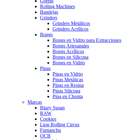
Gorras
Rolling Machines
Bandejas
Grinders
Grinders Metálicos
Grinders Acrílicos
Bongs
Bongs en Vidrio para Extracciones
Bongs Artesanales
Bongs Acrílicos
Bongs en Silicona
Bongs en Vidrio
Pipas
Pipas en Vidrio
Pipas Metálicas
Pipas en Resina
Pipas Silicona
Pipa en Chonta
Marcas
Blazy Susan
RAW
Cookies
Lion Rolling Circus
Fumanchu
OCB