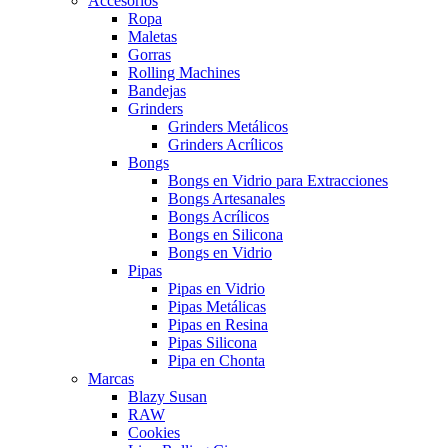
Accesorios
Ropa
Maletas
Gorras
Rolling Machines
Bandejas
Grinders
Grinders Metálicos
Grinders Acrílicos
Bongs
Bongs en Vidrio para Extracciones
Bongs Artesanales
Bongs Acrílicos
Bongs en Silicona
Bongs en Vidrio
Pipas
Pipas en Vidrio
Pipas Metálicas
Pipas en Resina
Pipas Silicona
Pipa en Chonta
Marcas
Blazy Susan
RAW
Cookies