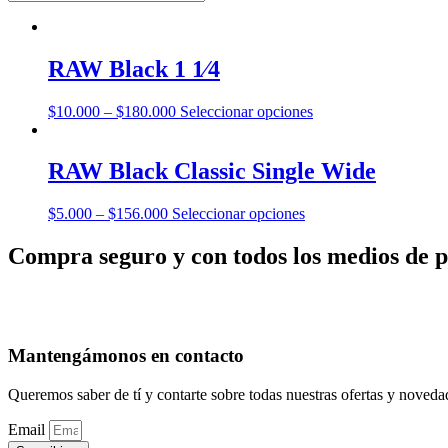
RAW Black 1 1⁄4
Este
$
10.000
–
$
180.000
Seleccionar opciones
producto
tiene
múltiples
RAW Black Classic Single Wide
variantes.
Las
Este
$
5.000
–
$
156.000
Seleccionar opciones
opciones
producto
se
tiene
Compra seguro y con todos los medios de 
pueden
múltiples
elegir
variantes.
en
Las
la
opciones
página
se
de
Mantengámonos en contacto
pueden
producto
elegir
en
Queremos saber de tí y contarte sobre todas nuestras ofertas y noveda
la
página
Email
de