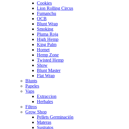
Cookies
Lion Rolling Circus
Fumanchu
OCB
Blunt Wrap
Smoking
Pluma Roja
High Hemp
King Palm
Hornet
Hemp Zone
Twisted Hemp
Show
Blunt Master
Flat Wrap
Blunts
Papeles
Vaps
Extraccion
Herbales
Filtros
Grow Shop
Pellets Germinación
Materas
Sustratos