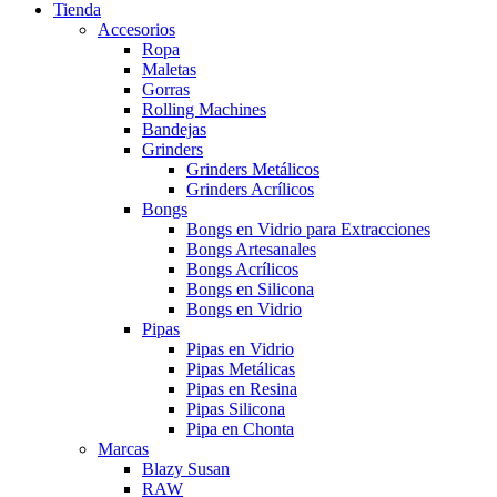
Tienda
Accesorios
Ropa
Maletas
Gorras
Rolling Machines
Bandejas
Grinders
Grinders Metálicos
Grinders Acrílicos
Bongs
Bongs en Vidrio para Extracciones
Bongs Artesanales
Bongs Acrílicos
Bongs en Silicona
Bongs en Vidrio
Pipas
Pipas en Vidrio
Pipas Metálicas
Pipas en Resina
Pipas Silicona
Pipa en Chonta
Marcas
Blazy Susan
RAW