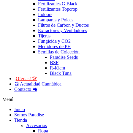
Fertilizantes G Black
Fertilizantes Topcrop
Indoors
Lamparas y Poleas
Filtros de Carbon y Ductos
Extractores y Ventiladores
Tijeras
Fungicida y CO2
Medidores de PH
Semillas de Colección
Paradise Seeds
BSF
R-Kiem
Black Tuna
¡Ofertas! 💯
📰 Actualidad Cannábica
Contacto 📲
Menú
Inicio
Somos Paradise
Tienda
Accesorios
Ropa