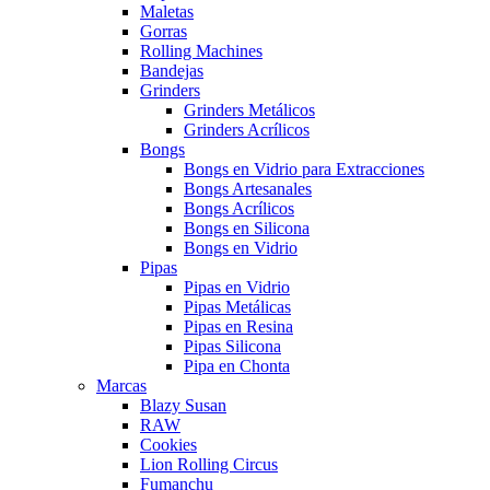
Maletas
Gorras
Rolling Machines
Bandejas
Grinders
Grinders Metálicos
Grinders Acrílicos
Bongs
Bongs en Vidrio para Extracciones
Bongs Artesanales
Bongs Acrílicos
Bongs en Silicona
Bongs en Vidrio
Pipas
Pipas en Vidrio
Pipas Metálicas
Pipas en Resina
Pipas Silicona
Pipa en Chonta
Marcas
Blazy Susan
RAW
Cookies
Lion Rolling Circus
Fumanchu