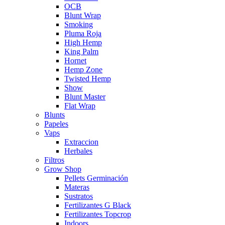
OCB
Blunt Wrap
Smoking
Pluma Roja
High Hemp
King Palm
Hornet
Hemp Zone
Twisted Hemp
Show
Blunt Master
Flat Wrap
Blunts
Papeles
Vaps
Extraccion
Herbales
Filtros
Grow Shop
Pellets Germinación
Materas
Sustratos
Fertilizantes G Black
Fertilizantes Topcrop
Indoors