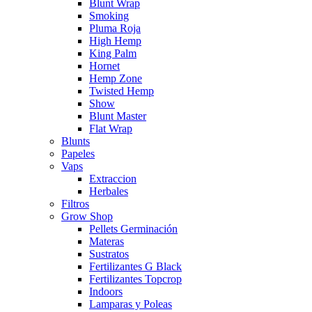
Blunt Wrap
Smoking
Pluma Roja
High Hemp
King Palm
Hornet
Hemp Zone
Twisted Hemp
Show
Blunt Master
Flat Wrap
Blunts
Papeles
Vaps
Extraccion
Herbales
Filtros
Grow Shop
Pellets Germinación
Materas
Sustratos
Fertilizantes G Black
Fertilizantes Topcrop
Indoors
Lamparas y Poleas