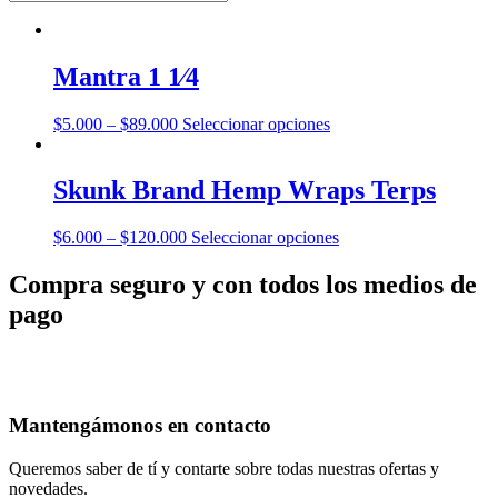
Mantra 1 1⁄4
Este
$
5.000
–
$
89.000
Seleccionar opciones
producto
tiene
múltiples
Skunk Brand Hemp Wraps Terps
variantes.
Las
Este
$
6.000
–
$
120.000
Seleccionar opciones
opciones
producto
se
tiene
Compra seguro y con todos los medios de
pueden
múltiples
elegir
pago
variantes.
en
Las
la
opciones
página
se
de
pueden
producto
elegir
Mantengámonos en contacto
en
la
Queremos saber de tí y contarte sobre todas nuestras ofertas y
página
novedades.
de