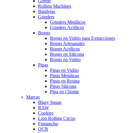
Gorras
Rolling Machines
Bandejas
Grinders
Grinders Metálicos
Grinders Acrílicos
Bongs
Bongs en Vidrio para Extracciones
Bongs Artesanales
Bongs Acrílicos
Bongs en Silicona
Bongs en Vidrio
Pipas
Pipas en Vidrio
Pipas Metálicas
Pipas en Resina
Pipas Silicona
Pipa en Chonta
Marcas
Blazy Susan
RAW
Cookies
Lion Rolling Circus
Fumanchu
OCB