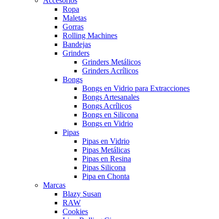
Accesorios
Ropa
Maletas
Gorras
Rolling Machines
Bandejas
Grinders
Grinders Metálicos
Grinders Acrílicos
Bongs
Bongs en Vidrio para Extracciones
Bongs Artesanales
Bongs Acrílicos
Bongs en Silicona
Bongs en Vidrio
Pipas
Pipas en Vidrio
Pipas Metálicas
Pipas en Resina
Pipas Silicona
Pipa en Chonta
Marcas
Blazy Susan
RAW
Cookies