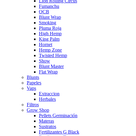
Lion Rolling Circus
Fumanchu
OCB
Blunt Wrap
Smoking
Pluma Roja
High Hemp
King Palm
Hornet
Hemp Zone
Twisted Hemp
Show
Blunt Master
Flat Wrap
Blunts
Papeles
Vaps
Extraccion
Herbales
Filtros
Grow Shop
Pellets Germinación
Materas
Sustratos
Fertilizantes G Black