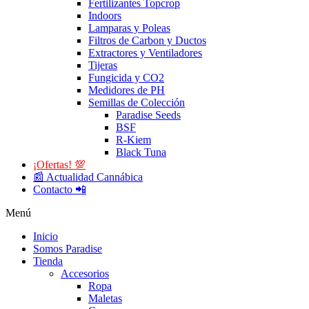
Fertilizantes Topcrop
Indoors
Lamparas y Poleas
Filtros de Carbon y Ductos
Extractores y Ventiladores
Tijeras
Fungicida y CO2
Medidores de PH
Semillas de Colección
Paradise Seeds
BSF
R-Kiem
Black Tuna
¡Ofertas! 💯
📰 Actualidad Cannábica
Contacto 📲
Menú
Inicio
Somos Paradise
Tienda
Accesorios
Ropa
Maletas