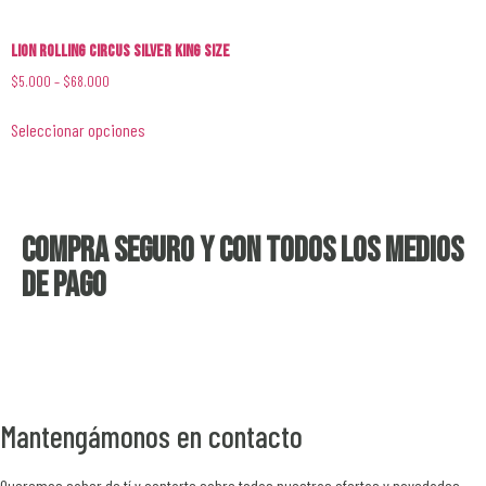
Lion Rolling Circus Silver King Size
$
5.000
–
$
68.000
Seleccionar opciones
Compra seguro y con todos los medios
de pago
Mantengámonos en contacto
Queremos saber de tí y contarte sobre todas nuestras ofertas y novedades.