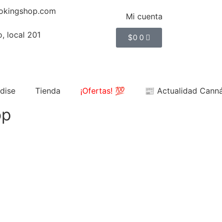
okingshop.com
Mi cuenta
, local 201
$
0
0
dise
Tienda
¡Ofertas! 💯
📰 Actualidad Cann
op