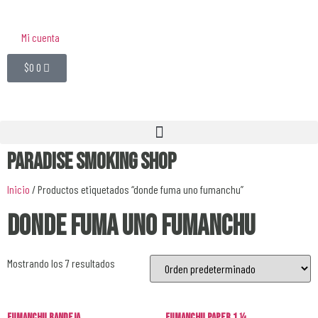
Mi cuenta
$
0
0
Paradise Smoking Shop
Inicio
/ Productos etiquetados “donde fuma uno fumanchu”
donde fuma uno fumanchu
Mostrando los 7 resultados
Fumanchu Bandeja
Fumanchu Paper 1 1⁄4