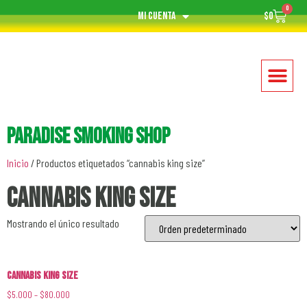
0
Mi cuenta
$
0
Paradise Smoking Shop
Inicio
/ Productos etiquetados “cannabis king size”
cannabis king size
Mostrando el único resultado
Cannabis King Size
$
5.000
–
$
80.000