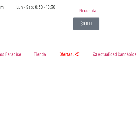
om
Lun - Sab: 8:30 - 18:30
Mi cuenta
$
0
0
os Paradise
Tienda
¡Ofertas! 💯
📰 Actualidad Cannábica