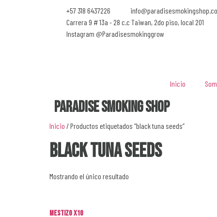
+57 318 6437226
info@paradisesmokingshop.c
Carrera 9 # 13a - 28 c.c Taiwan, 2do piso, local 201
Instagram @Paradisesmokinggrow
Inicio
Som
Paradise Smoking Shop
Inicio
/ Productos etiquetados “black tuna seeds”
black tuna seeds
Mostrando el único resultado
Mestizo x10