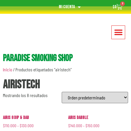
0
Mi cuenta
$
0
Paradise Smoking Shop
Inicio
/ Productos etiquetados “airistech”
airistech
Mostrando los 8 resultados
Airis 8 Dip & Dab
Airis Dabble
$
110.000
–
$
130.000
$
140.000
–
$
150.000